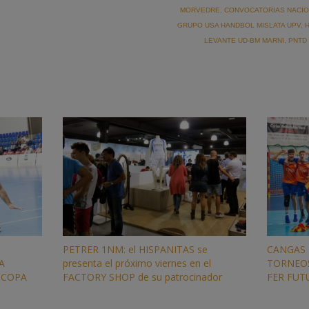
MORVEDRE
,
CONVOCATORIAS NACI
GRUPO USA HANDBOL MISLATA UPV
,
LEVANTE UD-BM MARNI
,
PNTD 
PETRER 1NM: el HISPANITAS se
CANGAS 
A
presenta el próximo viernes en el
TORNEOS
 COPA
FACTORY SHOP de su patrocinador
FER FUT