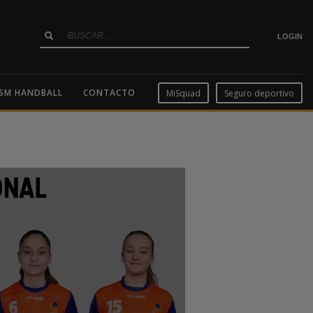
LOGIN
SM HANDBALL
CONTACTO
MiSquad
Seguro deportivo