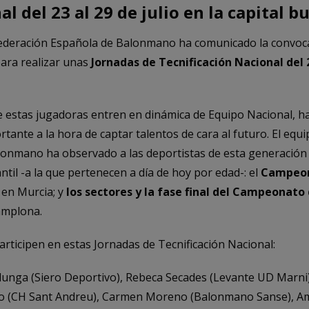
l del 23 al 29 de julio en la capital b
 Federación Española de Balonmano ha comunicado la convoc
ara realizar unas
Jornadas de Tecnificación Nacional del 2
e estas jugadoras entren en dinámica de Equipo Nacional, ha
tante a la hora de captar talentos de cara al futuro. El equi
onmano ha observado a las deportistas de esta generación 
ntil -a la que pertenecen a día de hoy por edad-: el
Campeon
en Murcia; y
los sectores y la fase final del Campeonato
amplona.
articipen en estas Jornadas de Tecnificación Nacional:
lunga (Siero Deportivo), Rebeca Secades (Levante UD Marni)
uelo (CH Sant Andreu), Carmen Moreno (Balonmano Sanse), A