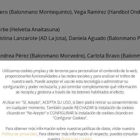
rero (Balonmano Montequinto), Vega Ramírez (Handbol Onda)
rbe (Helvetia Anaitasuna)
istina Lanzarote (AD La Jota), Daniela Aguado (Balonmano P
ndrea Pérez (Balonmano Morvedre), Carlota Bravo (Balon
orro Jable), Garazi Valenzuela (Helvetia Anaitasuna), Uxue I
Utilizamos cookies propias y de terceros para personalizar el contenido de la web,
García (Balonmano Uharte), Sofía Hernández (Helvetia Anait
proporcionarles funcionalidades a las redes sociales y para analizar el tráfico de
nuestra web. Puede aceptar el uso de esta tecnología o administrar su
configuración y poder rechazarla, y así controlar completamente qué información
rika Elena Vladu (Handbol Onda) Beatriz Peña (CD La Salle),
se recopila y gestiona a través de los botones habilitados al efecto.
eñero (Balonmano Torrejón), Ane Domínguez (Balonmano Uh
Al clicar en "Sí, Acepto", ACEPTA SU USO, si bien podrá retirar su consentimiento
en cualquier momento. También puede RECHAZAR la instalación de cookies
clicando en “No Acepto" o CONFIGURAR la instalación de cookies clicando en
Beatriz Biedma (Balonmano Montequinto), Queralt Fornt (A
“Configurar Cookies”.
o Uharte), Paula Segado (CAB Cartagena), Ariadna Pastor (A
Para obtener más información sobre nuestras políticas de datos, visite nuestra
Política de privacidad
. Para obtener más información al respecto, puedes consultar
nuestra
Política de Cookies
.