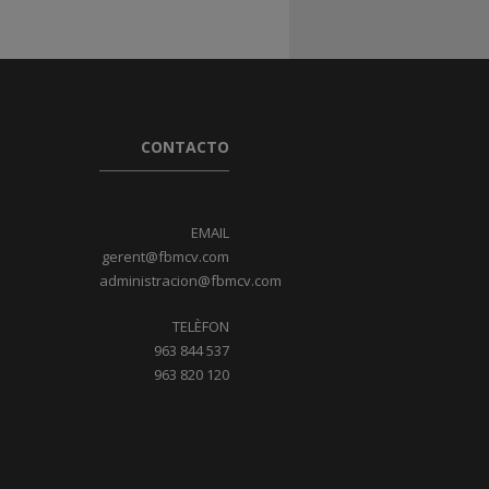
CONTACTO
EMAIL
gerent@fbmcv.com
administracion@fbmcv.com
TELÈFON
963 844 537
963 820 120