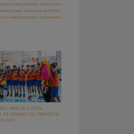
ONALES
,
DANIELA AGUADO
,
ERIKA VLADU
,
HANDBOL ONDA
,
HISPANITAS BM PETRER
,
2022
,
REBECA SECADES
,
VEGA RAMÍREZ
DEL NARCEA Y LEÓN,
 DE VERANO DEL PROYECTO
UR 2023