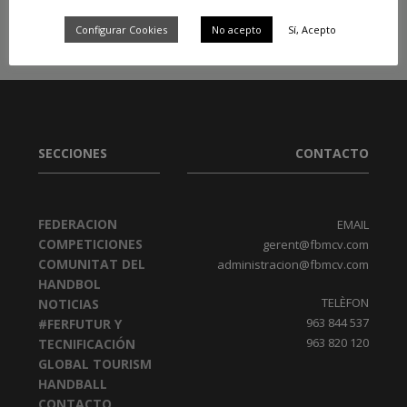
Configurar Cookies
No acepto
Sí, Acepto
SECCIONES
CONTACTO
FEDERACION
EMAIL
COMPETICIONES
gerent@fbmcv.com
COMUNITAT DEL
administracion@fbmcv.com
HANDBOL
TELÈFON
NOTICIAS
963 844 537
#FERFUTUR Y
963 820 120
TECNIFICACIÓN
GLOBAL TOURISM
HANDBALL
CONTACTO