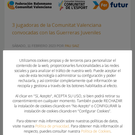
3 jugadoras de la Comunitat Valenciana
convocadas con las Guerreras Juveniles
SÁBADO, 11 FEBRERO 2023
POR
PAU SAIZ
La selección española afrontará, del 23 de febrero al 5 de
Utilizamos cookies propias y de terceros para personalizar el
contenido de la web, proporcionarles funcionalidades a las redes
marzo, su primera actividad del 2023, con la disputa del
sociales y para analizar el tráfico de nuestra web. Puede aceptar el
Campeonato Mediterráneo, en Náfplio, como plato fuerte
uso de esta tecnología o administrar su configuración y poder
Las Guerreras Juveniles regresan a la acción este 2023 con
rechazarla, y así controlar completamente qué información se
recopila y gestiona a través de los botones habilitados al efecto.
la primera actividad del año, coincidiendo con la semana
internacional femenina. La selección española, de hecho,
Al clicar en "Sí, Acepto", ACEPTA SU USO, si bien podrá retirar su
consentimiento en cualquier momento. También puede RECHAZAR
estará algunos días
la instalación de cookies clicando en “No Acepto" o CONFIGURAR la
instalación de cookies clicando en “Configurar Cookies”.
PUBLICADO EN
CLUBES
,
FEDERACION
Para obtener más información sobre nuestras políticas de datos,
ETIQUETADO BAJO:
ATICCGO BM ELCHE
,
GUERRERAS JUVENILES
,
visite nuestra
Política de privacidad
. Para obtener más información al
respecto, puedes consultar nuestra
Política de Cookies
.
HANDBOL ONDA
,
LUCÍA JULVE
,
SARA PALANQUES