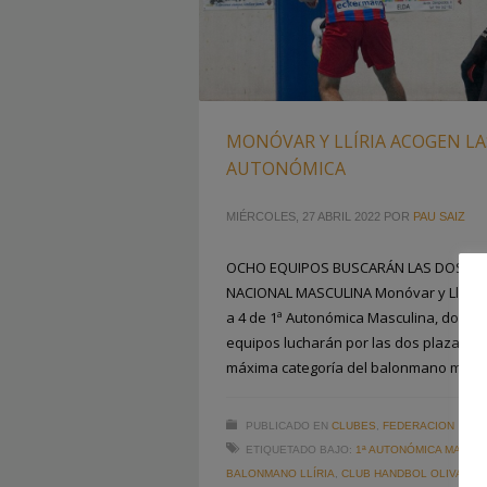
MONÓVAR Y LLÍRIA ACOGEN LAS 
AUTONÓMICA
MIÉRCOLES, 27 ABRIL 2022
POR
PAU SAIZ
OCHO EQUIPOS BUSCARÁN LAS DOS PLA
NACIONAL MASCULINA Monóvar y Llíria s
a 4 de 1ª Autonómica Masculina, donde
equipos lucharán por las dos plazas de 
máxima categoría del balonmano mascu
PUBLICADO EN
CLUBES
,
FEDERACION
ETIQUETADO BAJO:
1ª AUTONÓMICA MASCU
BALONMANO LLÍRIA
,
CLUB HANDBOL OLIVA
,
EÓ