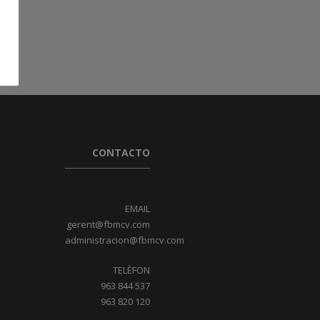
CONTACTO
EMAIL
gerent@fbmcv.com
administracion@fbmcv.com
TELÈFON
963 844 537
963 820 120