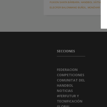
FUXION SANTA BÁRBARA
,
HANDBOL XÀTIVA
,
LE
ELECFER BALONMANO BUÑOL
,
MONÓVAR
SECCIONES
FEDERACION
COMPETICIONES
COMUNITAT DEL
HANDBOL
NOTICIAS
#FERFUTUR Y
TECNIFICACIÓN
GLOBAL