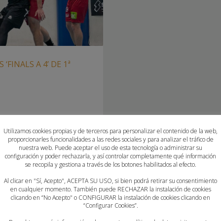
‘FINALS A 4’ DE 1ª
ZAS POR EL ASCENSO A LA 2ª
Utilizamos cookies propias y de terceros para personalizar el contenido de la web,
erán las sedes de las Finales
proporcionarles funcionalidades a las redes sociales y para analizar el tráfico de
 este fin de semana ocho
nuestra web. Puede aceptar el uso de esta tecnología o administrar su
ascenso a la 2ª Nacional, la
configuración y poder rechazarla, y así controlar completamente qué información
se recopila y gestiona a través de los botones habilitados al efecto.
lino de la
Al clicar en "Sí, Acepto", ACEPTA SU USO, si bien podrá retirar su consentimiento
en cualquier momento. También puede RECHAZAR la instalación de cookies
clicando en “No Acepto" o CONFIGURAR la instalación de cookies clicando en
LINA
,
ALMASSORA BALONMANO
,
“Configurar Cookies”.
N HORNEO ALICANTE
,
FINALS A 4
,