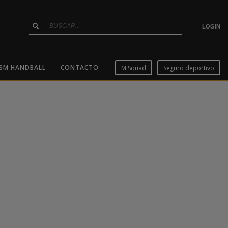
LOGIN
SM HANDBALL
CONTACTO
MiSquad
Seguro deportivo