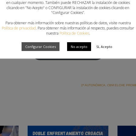
12-11).
en cualquier momento. También puede RECHAZAR la instalación de cookies
clicando en “No Acepto" o CONFIGURAR la instalación de cookies clicando en
“Configurar Cookies”.
 Elche Promesas salió convencido a dar la vuelta al marcador
o mella sobre los alicantinos, que no pudieron impedir la ven
Para obtener más información sobre nuestras políticas de datos, visite nuestra
Política de privacidad
. Para obtener más información al respecto, puedes consultar
nuestra
Política de Cookies
.
Configurar Cookies
No acepto
Sí, Acepto
GALERÍA DE IMÁGENES
2ª AUTONÓMICA
,
CBM ELCHE PROM