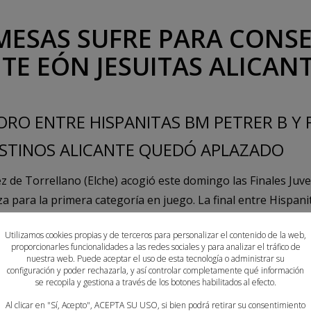
MESAS SUFRE PARA CONSE
TE EÓN JESUITAS ALICAN
 ORO ENTRE HISPANITAS BM PETRER B Y
TINOS ALICANTE QUEDÓ APLAZADO
z de Torrellano (Elche) acogió este domingo las Finales Juv
a para la primera categoría en juego. La final entre Hispani
aplazada, pero el duelo por el tercer y cuarto puesto sí se d
Utilizamos cookies propias y de terceros para personalizar el contenido de la web,
proporcionarles funcionalidades a las redes sociales y para analizar el tráfico de
M Elche Promesas protagonizaron un auténtico partidazo de
nuestra web. Puede aceptar el uso de esta tecnología o administrar su
configuración y poder rechazarla, y así controlar completamente qué información
sa de ambas escuadras. Los alicantinos comenzaron imprimie
se recopila y gestiona a través de los botones habilitados al efecto.
ron reaccionar y recortar distancias para marcharse a vestu
Al clicar en "Sí, Acepto", ACEPTA SU USO, si bien podrá retirar su consentimiento