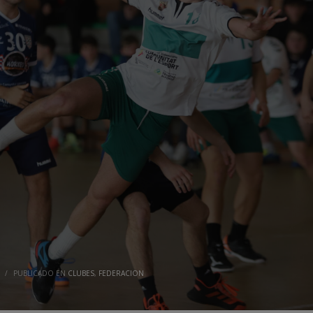
/
PUBLICADO EN
CLUBES
,
FEDERACION