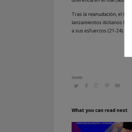
diferencia en el marcador (
Tras la reanudación, el CBM
lanzamientos ilicitanos hiz
a sus esfuerzos (21-24).
What you can read next