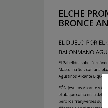
ELCHE PRO
BRONCE AN
EL DUELO POR EL
BALONMANO AGUS
El Pabellón Isabel Fernánde
Masculina Sur, con una plaz
Agustinos Alicante B quedó 
EÓN Jesuitas Alicante y CB
el ataque como en la defen
pero los franjiverdes supie