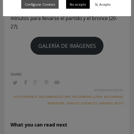
segundo tiempo, pero el Club Balonmano Llíria
Configurar Cookies
No acepto
Sí, Acepto
impuso su poderío físico en los últimos 15
minutos para llevarse el partido y el bronce (20-
27).
GALERÍA DE IMÁGENES
ETIQUETADO BAJO:
2ª AUTONÓMICA
,
BALONMANO ALTURA
,
BALONMANO LLÍRIA
,
BALONMANO
MORVEDRE
,
FINALES JUVENILES
,
HANDBOL BETXÍ
What you can read next