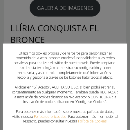
GALERÍA DE IMÁGENES
LLÍRIA CONQUISTA EL
BRONCE
Construcciones Zarzoso Alto Palancia y Club
Utilizamos cookies propias y de terceros para personalizar el
contenido de la web, proporcionarles funcionalidades a las redes
Balonmano Llíria completaron el podio de la 2ª
sociales y para analizar el tráfico de nuestra web. Puede aceptar el
uso de esta tecnología o administrar su configuración y poder
Autonómica Femenina con un igualadísimo
rechazarla, y así controlar completamente qué información se
encuentro, que acabó cayendo del lado edetano
recopila y gestiona a través de los botones habilitados al efecto.
en los compases finales gracias a la velocidad de
Al clicar en "Sí, Acepto", ACEPTA SU USO, si bien podrá retirar su
consentimiento en cualquier momento. También puede RECHAZAR
su juego a la contra.
la instalación de cookies clicando en “No Acepto" o CONFIGURAR la
instalación de cookies clicando en “Configurar Cookies”.
Las castellonenses se marcharon al descanso con
Para obtener más información sobre nuestras políticas de datos,
una ventaja mínima (9-8) y con gran igualdad en el
visite nuestra
Política de privacidad
. Para obtener más información al
respecto, puedes consultar nuestra
Política de Cookies
.
juego durante los primeros compases del