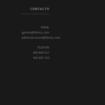
CONTACTO
EMAIL
gerent@fbmcv.com
administracion@fbmcv.com
TELÈFON
963 844 537
963 820 120