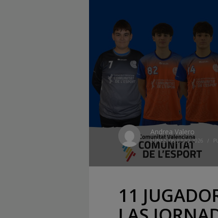
Andrea Valero
LUNES, 06 JULIO 2026
/
P
11 JUGADOR
LAS JORNA