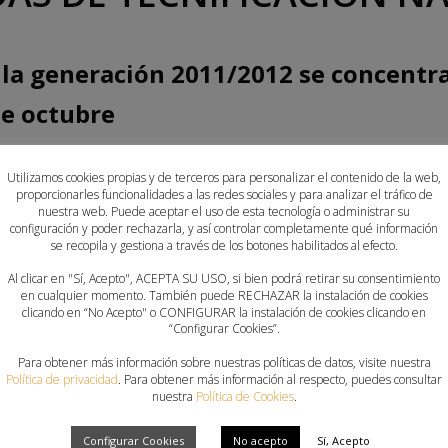
 la generación 2011/2012 se concentra
de octubre
Federación Española de Balonmano ha ofrecido la lista de 40
Utilizamos cookies propias y de terceros para personalizar el contenido de la web,
tiembre al 2 de octubre en Sierra Nevada para las Jornadas 
proporcionarles funcionalidades a las redes sociales y para analizar el tráfico de
nuestra web. Puede aceptar el uso de esta tecnología o administrar su
2.
configuración y poder rechazarla, y así controlar completamente qué información
se recopila y gestiona a través de los botones habilitados al efecto.
cuentran once jugadores de la #Comunitatdelhandbol: Iker Me
Al clicar en "Sí, Acepto", ACEPTA SU USO, si bien podrá retirar su consentimiento
ker García, Carlos Grau, Pablo Martínez, Gabriel Robles, Ju
en cualquier momento. También puede RECHAZAR la instalación de cookies
clicando en “No Acepto" o CONFIGURAR la instalación de cookies clicando en
“Configurar Cookies”.
Para obtener más información sobre nuestras políticas de datos, visite nuestra
Política de privacidad
. Para obtener más información al respecto, puedes consultar
nuestra
Política de Cookies
.
Configurar Cookies
No acepto
Sí, Acepto