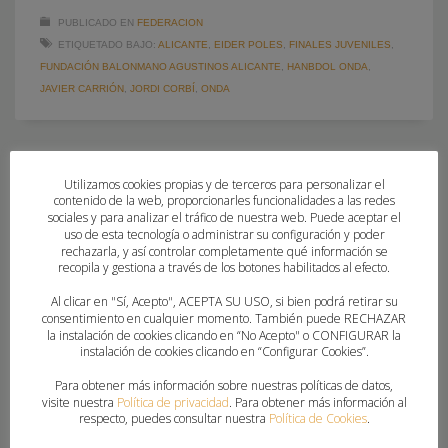
PUBLICADO EN
FEDERACION
ETIQUETADO BAJO:
ALICANTE
,
EIDER POLES
,
FINALES JUVENILES
,
FUNDACIÓN BALONMANO AGUSTINOS ALICANTE
,
HANBDOL ONDA
,
JAVIER CARRIÓN
,
JORDI CORBÍ
,
ONDA
Utilizamos cookies propias y de terceros para personalizar el
contenido de la web, proporcionarles funcionalidades a las redes
sociales y para analizar el tráfico de nuestra web. Puede aceptar el
uso de esta tecnología o administrar su configuración y poder
rechazarla, y así controlar completamente qué información se
recopila y gestiona a través de los botones habilitados al efecto.
Al clicar en "Sí, Acepto", ACEPTA SU USO, si bien podrá retirar su
consentimiento en cualquier momento. También puede RECHAZAR
la instalación de cookies clicando en “No Acepto" o CONFIGURAR la
instalación de cookies clicando en “Configurar Cookies”.
Para obtener más información sobre nuestras políticas de datos,
visite nuestra
Política de privacidad
. Para obtener más información al
respecto, puedes consultar nuestra
Política de Cookies
.