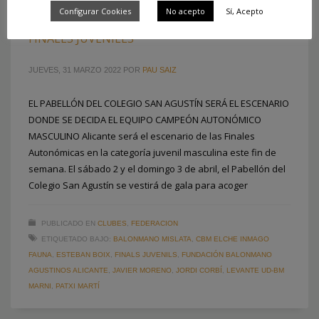
Configurar Cookies
No acepto
Sí, Acepto
ALICANTE ACOGE ESTE FIN DE SEMANA LAS
FINALES JUVENILES
JUEVES, 31 MARZO 2022
POR
PAU SAIZ
EL PABELLÓN DEL COLEGIO SAN AGUSTÍN SERÁ EL ESCENARIO
DONDE SE DECIDA EL EQUIPO CAMPEÓN AUTONÓMICO
MASCULINO Alicante será el escenario de las Finales
Autonómicas en la categoría juvenil masculina este fin de
semana. El sábado 2 y el domingo 3 de abril, el Pabellón del
Colegio San Agustín se vestirá de gala para acoger
PUBLICADO EN
CLUBES
,
FEDERACION
ETIQUETADO BAJO:
BALONMANO MISLATA
,
CBM ELCHE INMAGO
FAUNA
,
ESTEBAN BOIX
,
FINALS JUVENILS
,
FUNDACIÓN BALONMANO
AGUSTINOS ALICANTE
,
JAVIER MORENO
,
JORDI CORBÍ
,
LEVANTE UD-BM
MARNI
,
PATXI MARTÍ