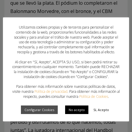
que se llevó la plata. El pódium lo completaron el
Balonmano Morvedre, con el bronce, y el CBM
Elche Atasa con la cuarta plaza.
Utilizamos cookies propias y de terceros para personalizar el
contenido de la web, proporcionarles funcionalidades a las redes
Rubén Muñoz reconoce que ha vivido “de manera
sociales y para analizar el tráfico de nuestra web. Puede aceptar el
muy especial e intensa” las Finales Autonómicas
uso de esta tecnología o administrar su configuración y poder
rechazarla, y así controlar completamente qué información se
por “jugarlas en casa y con el calor de toda la
recopila y gestiona a través de los botones habilitados al efecto.
afición” que ha llenado el pabellón Víctor Cabedo.
Al clicar en "Sí, Acepto", ACEPTA SU USO, si bien podrá retirar su
El técnico del Handbol Onda destaca “la madurez y
consentimiento en cualquier momento. También puede RECHAZAR
la instalación de cookies clicando en “No Acepto" o CONFIGURAR la
la fortaleza mental” de sus jugadoras para “saber
instalación de cookies clicando en “Configurar Cookies”.
gestionar y anteponerse a los momentos de
Para obtener más información sobre nuestras políticas de datos,
mayor presión durante los partidos”.
visite nuestra
Política de privacidad
. Para obtener más información al
respecto, puedes consultar nuestra
Política de Cookies
.
Eider Poles confiesa que la clave de este éxito
Configurar Cookies
No acepto
Sí, Acepto
histórico reside en que “nunca damos nada por
perdido y disfrutamos de lo que hacemos, todas
juntas”. La jugadora internacional del Handbol