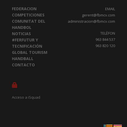
FEDERACION
EMAIL
COMPETICIONES
gerent@fbmcv.com
COMUNITAT DEL
administracion@fbmcv.com
HANDBOL
TELÈFON
NOTICIAS
963 844 537
#FERFUTUR Y
963 820 120
TECNIFICACIÓN
GLOBAL TOURISM
HANDBALL
CONTACTO
Acceso a iSquad