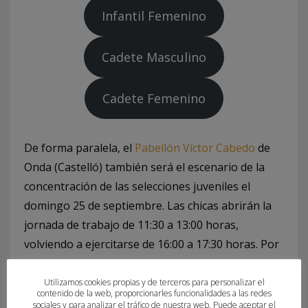
Infantil Femenino
Cadete Masculino
Cadete Femenino
De forma paralela, el
Pabellón Víctor Cabedo
de
Onda (Castelló) también será el escenario de la
concentración de las selecciones juveniles el
domingo 25 de septiembre. Las chicas abrirán la
jornada de trabajo de 11:30 a 13:00 horas,
volviendo a ejercitarse de 16:00 a 17:30 horas. Por
su parte los chicos lo harán de 13:00 a 14:30
horas, entrenando también de 17:30 a 19:00
Utilizamos cookies propias y de terceros para personalizar el
contenido de la web, proporcionarles funcionalidades a las redes
horas.
sociales y para analizar el tráfico de nuestra web. Puede aceptar el