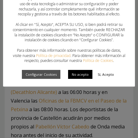
uso de esta tecnología o administrar su configuración y poder
rechazarla, y así controlar completamente qué información se
recopila y gestiona a través de los botones habilitados al efecto.
Juvenil Masculino
Al clicar en "Sí, Acepto", ACEPTA SU USO, si bien podrá retirar su
consentimiento en cualquier momento. También puede RECHAZAR
Juvenil Femenino
la instalación de cookies clicando en “No Acepto" o CONFIGURAR la
instalación de cookies clicando en “Configurar Cookies”.
Para ambas actividades, la Federación de
Para obtener más información sobre nuestras políticas de datos,
visite nuestra
Política de privacidad
. Para obtener más información al
Balonmano de la Comunitat Valenciana habilita
respecto, puedes consultar nuestra
Política de Cookies
.
transporte para los deportistas de las provincias
de Alicante y Valencia. El punto de recogida en
Configurar Cookies
No acepto
Sí, Acepto
Alicante será la
zona comercial de Rabasa
(Decathlon Alicante)
a las 06:00 horas y en
Valencia las
Oficinas de la FBMCV en el Paseo de la
Petxina
a las 08:00 horas. Los deportistas de la
provincia de Castellón acudirán por medios
propios al
Pabellón Víctor Cabedo
de Onda media
hora antes del inicio de su actividad.