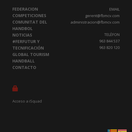
FEDERACION
EMAIL
COMPETICIONES
gerent@fbmcv.com
COMUNITAT DEL
administracion@fbmcv.com
HANDBOL
TELÈFON
NOTICIAS
963 844 537
#FERFUTUR Y
963 820 120
TECNIFICACIÓN
GLOBAL TOURISM
HANDBALL
CONTACTO
Acceso a iSquad