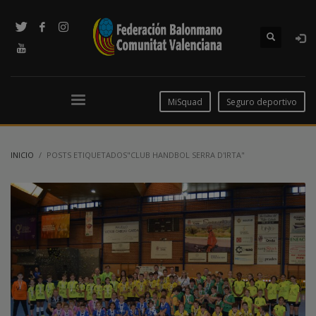
MiSquad
Seguro deportivo
INICIO
POSTS ETIQUETADOS"CLUB HANDBOL SERRA D'IRTA"