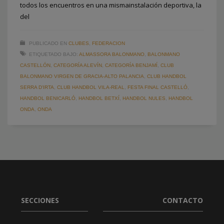
todos los encuentros en una mismainstalación deportiva, la
del
PUBLICADO EN
CLUBES
,
FEDERACION
ETIQUETADO BAJO:
ALMASSORA BALONMANO
,
BALONMANO
CASTELLÓN
,
CATEGORÍA ALEVÍN
,
CATEGORÍA BENJAMÍ
,
CLUB
BALONMANO VIRGEN DE GRACIA-ALTO PALANCIA
,
CLUB HANDBOL
SERRA D'IRTA
,
CLUB HANDBOL VILA-REAL
,
FESTA FINAL CASTELLÓ
,
HANDBOL BENICARLÓ
,
HANDBOL BETXÍ
,
HANDBOL NULES
,
HANDBOL
ONDA
,
ONDA
SECCIONES
CONTACTO