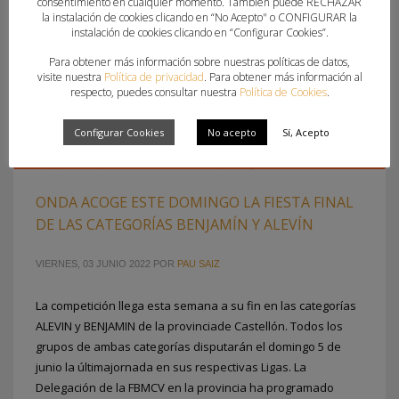
consentimiento en cualquier momento. También puede RECHAZAR
la instalación de cookies clicando en “No Acepto" o CONFIGURAR la
instalación de cookies clicando en “Configurar Cookies”.
Para obtener más información sobre nuestras políticas de datos,
visite nuestra
Política de privacidad
. Para obtener más información al
respecto, puedes consultar nuestra
Política de Cookies
.
Configurar Cookies
No acepto
Sí, Acepto
ONDA ACOGE ESTE DOMINGO LA FIESTA FINAL
DE LAS CATEGORÍAS BENJAMÍN Y ALEVÍN
VIERNES, 03 JUNIO 2022
POR
PAU SAIZ
La competición llega esta semana a su fin en las categorías
ALEVIN y BENJAMIN de la provinciade Castellón. Todos los
grupos de ambas categorías disputarán el domingo 5 de
junio la últimajornada en sus respectivas Ligas. La
Delegación de la FBMCV en la provincia ha programado