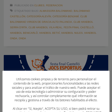
PUBLICADO EN
CLUBES
,
FEDERACION
ETIQUETADO BAJO:
ALMASSORA BALONMANO
,
BALONMANO
CASTELLÓN
,
CATEGORÍA ALEVÍN
,
CATEGORÍA BENJAMÍ
,
CLUB
BALONMANO VIRGEN DE GRACIA-ALTO PALANCIA
,
CLUB HANDBOL
SERRA D'IRTA
,
CLUB HANDBOL VILA-REAL
,
FESTA FINAL CASTELLÓ
,
HANDBOL BENICARLÓ
,
HANDBOL BETXÍ
,
HANDBOL NULES
,
HANDBOL
ONDA
,
ONDA
Utilizamos cookies propias y de terceros para personalizar el
contenido de la web, proporcionarles funcionalidades a las redes
sociales y para analizar el tráfico de nuestra web. Puede aceptar el
uso de esta tecnología o administrar su configuración y poder
rechazarla, y así controlar completamente qué información se
recopila y gestiona a través de los botones habilitados al efecto.
Al clicar en "Sí, Acepto", ACEPTA SU USO, si bien podrá retirar su