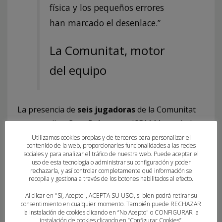
física y los pequeños errores
han marcado el desenlace.”
La Comunitat, motor
del equipo
La presencia de
seis jugadoras
de la Comunitat
—entre ellas,
Sara Palanques
(CBM Morvedre),
Martina Catalá Molla (CBM Morvedre)
,
Udane
Utilizamos cookies propias y de terceros para personalizar el
contenido de la web, proporcionarles funcionalidades a las redes
Bernabé Cobos (Club Balonmano Elche
),
Lucía
sociales y para analizar el tráfico de nuestra web. Puede aceptar el
uso de esta tecnología o administrar su configuración y poder
Julve
(Amics Handbol Onda),
Paula Lluch
(CBF
rechazarla, y así controlar completamente qué información se
Elda) y
Lidia Trinidad
(CBM Agustinos Alicante),
recopila y gestiona a través de los botones habilitados al efecto.
junto a tres componentes del cuerpo técnico
Al clicar en "Sí, Acepto", ACEPTA SU USO, si bien podrá retirar su
consentimiento en cualquier momento. También puede RECHAZAR
además del seleccionador — confirma el gran
la instalación de cookies clicando en “No Acepto" o CONFIGURAR la
momento del balonmano femenino valenciano.
instalación de cookies clicando en “Configurar Cookies”.