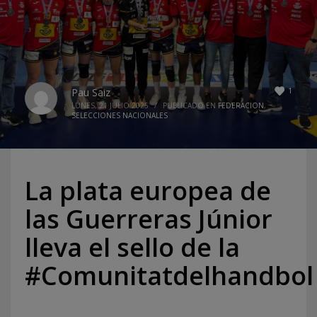
1
Pau Saiz
LUNES, 21 JULIO 2025
/
PUBLICADO EN
FEDERACION
,
SELECCIONES NACIONALES
La plata europea de
las Guerreras Júnior
lleva el sello de la
#Comunitatdelhandbol