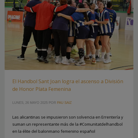
El Handbol Sant Joan logra el ascenso a División
de Honor Plata Femenina
LUNES, 26 MAYO 2025
POR
PAU SAIZ
Las alicantinas se impusieron son solvencia en Errentería y
suman un representante más de la #Comunitatdelhandbol
en la élite del balonmano femenino español