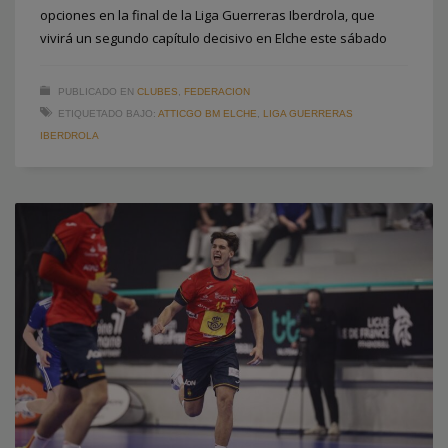
opciones en la final de la Liga Guerreras Iberdrola, que
vivirá un segundo capítulo decisivo en Elche este sábado
PUBLICADO EN
CLUBES
,
FEDERACION
ETIQUETADO BAJO:
ATTICGO BM ELCHE
,
LIGA GUERRERAS
IBERDROLA