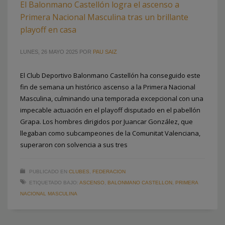
El Balonmano Castellón logra el ascenso a
Primera Nacional Masculina tras un brillante
playoff en casa
LUNES, 26 MAYO 2025
POR
PAU SAIZ
El Club Deportivo Balonmano Castellón ha conseguido este
fin de semana un histórico ascenso a la Primera Nacional
Masculina, culminando una temporada excepcional con una
impecable actuación en el playoff disputado en el pabellón
Grapa. Los hombres dirigidos por Juancar González, que
llegaban como subcampeones de la Comunitat Valenciana,
superaron con solvencia a sus tres
PUBLICADO EN
CLUBES
,
FEDERACION
ETIQUETADO BAJO:
ASCENSO
,
BALONMANO CASTELLON
,
PRIMERA
NACIONAL MASCULINA