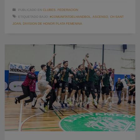
PUBLICADO EN
CLUBES
,
FEDERACION
ETIQUETADO BAJO:
#COMUNITATDELHANDBOL
,
ASCENSO
,
CH SANT
JOAN
,
DIVISION DE HONOR PLATA FEMENINA