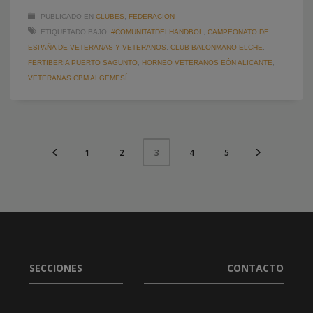
PUBLICADO EN
CLUBES
,
FEDERACION
ETIQUETADO BAJO:
#COMUNITATDELHANDBOL
,
CAMPEONATO DE
ESPAÑA DE VETERANAS Y VETERANOS
,
CLUB BALONMANO ELCHE
,
FERTIBERIA PUERTO SAGUNTO
,
HORNEO VETERANOS EÓN ALICANTE
,
VETERANAS CBM ALGEMESÍ
1
2
4
5
3
SECCIONES
CONTACTO