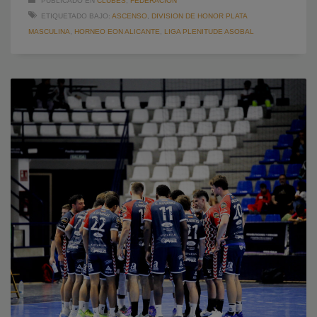
PUBLICADO EN
CLUBES
,
FEDERACION
ETIQUETADO BAJO:
ASCENSO
,
DIVISION DE HONOR PLATA
MASCULINA
,
HORNEO EON ALICANTE
,
LIGA PLENITUDE ASOBAL