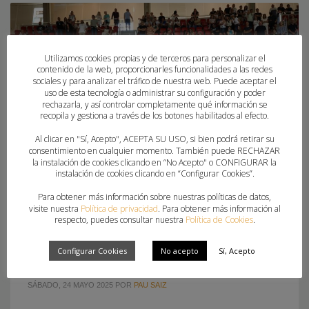
Utilizamos cookies propias y de terceros para personalizar el
contenido de la web, proporcionarles funcionalidades a las redes
sociales y para analizar el tráfico de nuestra web. Puede aceptar el
uso de esta tecnología o administrar su configuración y poder
rechazarla, y así controlar completamente qué información se
recopila y gestiona a través de los botones habilitados al efecto.
Al clicar en "Sí, Acepto", ACEPTA SU USO, si bien podrá retirar su
consentimiento en cualquier momento. También puede RECHAZAR
la instalación de cookies clicando en “No Acepto" o CONFIGURAR la
instalación de cookies clicando en “Configurar Cookies”.
Para obtener más información sobre nuestras políticas de datos,
visite nuestra
Política de privacidad
. Para obtener más información al
ELDA PRESTIGIO Y MORVEDRE CERTIFICAN SU
respecto, puedes consultar nuestra
Política de Cookies
.
PERMANENCIA EN LA LIGA GUERRERAS
Configurar Cookies
No acepto
Sí, Acepto
IBERDROLA
SÁBADO, 24 MAYO 2025
POR
PAU SAIZ