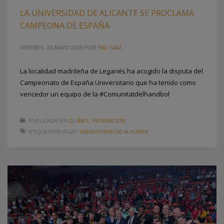
LA UNIVERSIDAD DE ALICANTE SE PROCLAMA
CAMPEONA DE ESPAÑA
VIERNES, 23 MAYO 2025
POR
PAU SAIZ
La localidad madrileña de Leganés ha acogido la disputa del
Campeonato de España Universitario que ha tenido como
vencedor un equipo de la #Comunitatdelhandbol
PUBLICADO EN
CLUBES
,
FEDERACION
ETIQUETADO BAJO:
UNIVERSIDAD DE ALICANTE