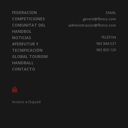
FEDERACION
EMAIL
COMPETICIONES
gerent@fbmcv.com
COMUNITAT DEL
administracion@fbmcv.com
HANDBOL
TELÈFON
NOTICIAS
963 844 537
#FERFUTUR Y
963 820 120
TECNIFICACIÓN
GLOBAL TOURISM
HANDBALL
CONTACTO
Acceso a iSquad