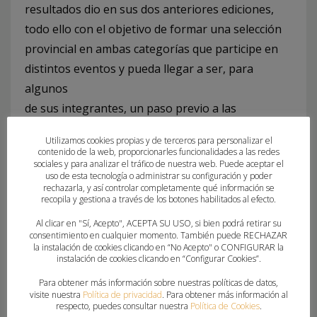
resultados dio en sus dos anteriores ediciones,
todo ello con el objetivo de formar una selección
provincial en ambas categorías que participe en
distintos eventos y pueda llegar a ser, para
algunos
de sus integrantes, un paso previo a las
selecciones autonómicas.
Utilizamos cookies propias y de terceros para personalizar el
contenido de la web, proporcionarles funcionalidades a las redes
sociales y para analizar el tráfico de nuestra web. Puede aceptar el
uso de esta tecnología o administrar su configuración y poder
Cabe recordar que las dos primeras jornadas de
rechazarla, y así controlar completamente qué información se
recopila y gestiona a través de los botones habilitados al efecto.
entrenamientos son abiertas, lo que quiere decir
que son los clubes los que eligen y envían a sus
Al clicar en "Sí, Acepto", ACEPTA SU USO, si bien podrá retirar su
consentimiento en cualquier momento. También puede RECHAZAR
deportistas, alevines de segundo año e infantiles
la instalación de cookies clicando en “No Acepto" o CONFIGURAR la
instalación de cookies clicando en “Configurar Cookies”.
de
primero, que consideran más destacados. La
Para obtener más información sobre nuestras políticas de datos,
visite nuestra
Política de privacidad
. Para obtener más información al
tercera y sucesivas jornadas verán reducido su
respecto, puedes consultar nuestra
Política de Cookies
.