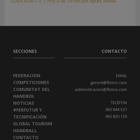
COPA AON C.V. | Hoy a las 19:00h por Àpunt Media
SECCIONES
CONTACTO
FEDERACION
EMAIL
COMPETICIONES
gerent@fbmcv.com
COMUNITAT DEL
administracion@fbmcv.com
HANDBOL
TELÈFON
NOTICIAS
963 844 537
#FERFUTUR Y
963 820 120
TECNIFICACIÓN
GLOBAL TOURISM
HANDBALL
CONTACTO