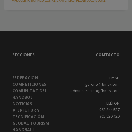
MASCULINA
,
HORNEO EON ALICANTE
,
LIGA PLENITUDE ASOBAL
SECCIONES
CONTACTO
FEDERACION
EMAIL
COMPETICIONES
gerent@fbmcv.com
COMUNITAT DEL
administracion@fbmcv.com
HANDBOL
TELÈFON
NOTICIAS
963 844 537
#FERFUTUR Y
963 820 120
TECNIFICACIÓN
GLOBAL TOURISM
HANDBALL