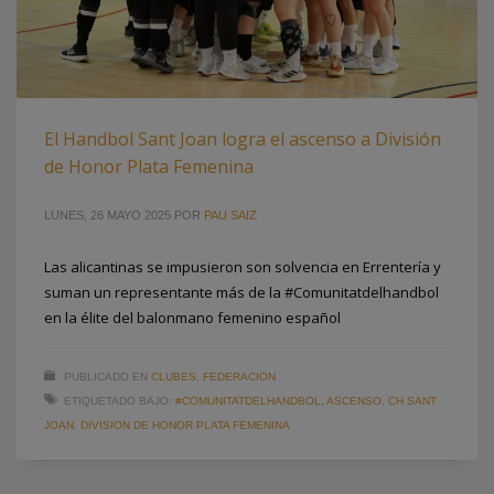
El Handbol Sant Joan logra el ascenso a División
de Honor Plata Femenina
LUNES, 26 MAYO 2025
POR
PAU SAIZ
Las alicantinas se impusieron son solvencia en Errentería y
suman un representante más de la #Comunitatdelhandbol
en la élite del balonmano femenino español
PUBLICADO EN
CLUBES
,
FEDERACION
ETIQUETADO BAJO:
#COMUNITATDELHANDBOL
,
ASCENSO
,
CH SANT
JOAN
,
DIVISION DE HONOR PLATA FEMENINA