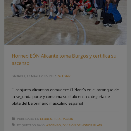
Horneo EÓN Alicante toma Burgos y certifica su
ascenso
SÁBADO, 17 MAYO 2025
POR
PAU SAIZ
El conjunto alicantino enmudece El Plantío en el arranque de
la segunda parte y consuma su título en la categoría de
plata del balonmano masculino español
PUBLICADO EN
CLUBES
,
FEDERACION
ETIQUETADO BAJO:
ASCENSO
,
DIVISION DE HONOR PLATA