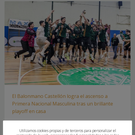
El Balonmano Castellón logra el ascenso a
Primera Nacional Masculina tras un brillante
playoff en casa
LUNES, 26 MAYO 2025
POR
PAU SAIZ
Utilizamos cookies propias y de terceros para personalizar el