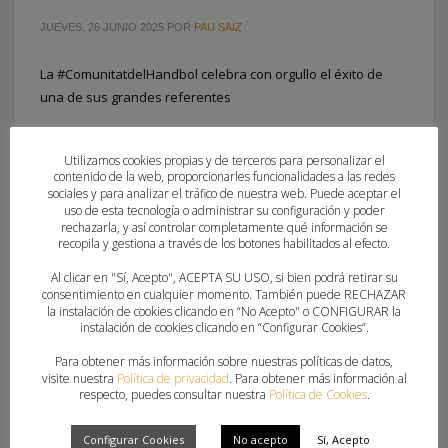
JUEVES, 26 JUNIO 2025
POR
PAU SAIZ
La #ComunitatdelHandbol celebra con orgullo el éxito de
una de sus grandes referentes
PUBLICADO EN
BALONMANO PLAYA
,
FEDERACION
,
SELECCIONES
Utilizamos cookies propias y de terceros para personalizar el
NACIONALES
contenido de la web, proporcionarles funcionalidades a las redes
sociales y para analizar el tráfico de nuestra web. Puede aceptar el
ETIQUETADO BAJO:
CONVOCATORIAS NACIONALES
,
ELENA HIERRO
,
uso de esta tecnología o administrar su configuración y poder
GUERRERAS JUVENILES DE LA ARENA
rechazarla, y así controlar completamente qué información se
recopila y gestiona a través de los botones habilitados al efecto.
Al clicar en "Sí, Acepto", ACEPTA SU USO, si bien podrá retirar su
consentimiento en cualquier momento. También puede RECHAZAR
la instalación de cookies clicando en “No Acepto" o CONFIGURAR la
instalación de cookies clicando en “Configurar Cookies”.
Para obtener más información sobre nuestras políticas de datos,
visite nuestra
Política de privacidad
. Para obtener más información al
respecto, puedes consultar nuestra
Política de Cookies
.
Configurar Cookies
No acepto
Sí, Acepto