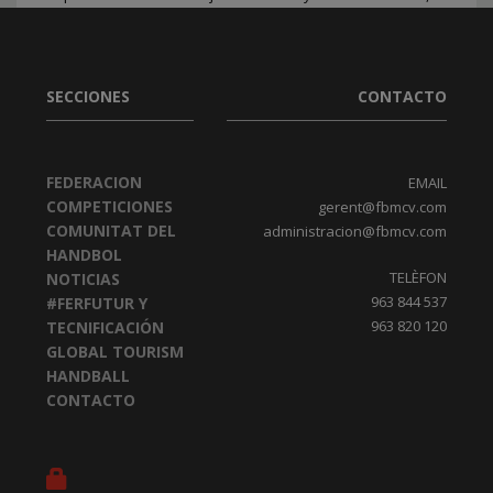
Manga del Mar Menor (Murcia). Este evento, que
PUBLICADO EN
BALONMANO PLAYA
,
FEDERACION
SECCIONES
CONTACTO
FEDERACION
EMAIL
COMPETICIONES
gerent@fbmcv.com
COMUNITAT DEL
administracion@fbmcv.com
HANDBOL
TELÈFON
NOTICIAS
963 844 537
#FERFUTUR Y
963 820 120
TECNIFICACIÓN
GLOBAL TOURISM
HANDBALL
CONTACTO