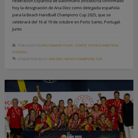
Federación Española de Balonmano (RFEBM) ha confirmado
hoy la designación de Ana Díez como delegada española
para la Beach Handball Champions Cup 2025, que se
celebrará del 16 al 19 de octubre en Porto Santo, Portugal.
Junto
PUBLICADO EN
BALONMANO PLAYA
,
COMITE TECNICO ARBITROS
,
PORTADA
ETIQUETADO BAJO:
ANA DÍEZ
,
BEACH CHAMPIONS CUP