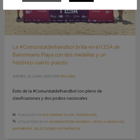
La #Comunitatdelhandbol brilla en el CESA de
Balonmano Playa con dos medallas y un
histórico cuarto puesto
JUEVES, 26 JUNIO 2025
POR
PAU SAIZ
Éxito de la #Comunitatdelhandbol con pleno de
clasificaciones y dos podios nacionales
PUBLICADO EN
BALONMANO PLAYA
,
FEDERACION
ETIQUETADO BAJO:
#COMUNITATDELHANDBOL
,
CESA LA MANGA DEL
MAR MENOR
,
SELECCIONES AUTONÓMICAS