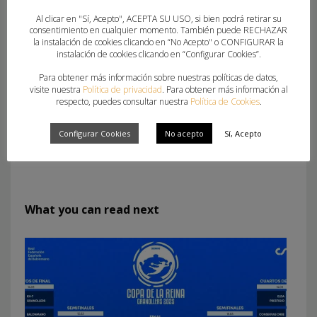
Pivote
| Berta Buded Espinasa (BHB Les
Al clicar en "Sí, Acepto", ACEPTA SU USO, si bien podrá retirar su
Franqueses),
África Cruanyes Parra (C.H.
consentimiento en cualquier momento. También puede RECHAZAR
Xàbia)
, Iris Santana Cacabelos (Anubia
la instalación de cookies clicando en “No Acepto" o CONFIGURAR la
instalación de cookies clicando en “Configurar Cookies”.
Petanca) y Adriana Pachecho Monroy (Beach
Para obtener más información sobre nuestras políticas de datos,
Caserio Ciudad Real).
visite nuestra
Política de privacidad
. Para obtener más información al
respecto, puedes consultar nuestra
Política de Cookies
.
Configurar Cookies
No acepto
Sí, Acepto
What you can read next