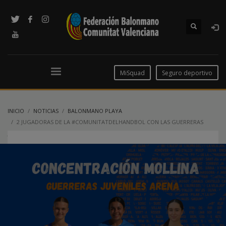
MiSquad
Seguro deportivo
INICIO
NOTICIAS
BALONMANO PLAYA
2 JUGADORAS DE LA #COMUNITATDELHANDBOL CON LAS GUERRERAS
JUVENILES DE LA ARENA