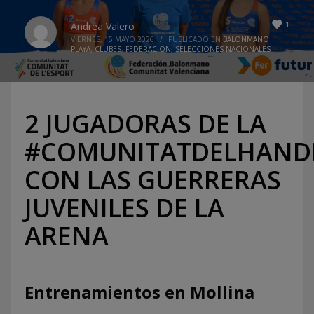
1
Andrea Valero
VIERNES, 15 MAYO 2026
/
PUBLICADO EN
BALONMANO
PLAYA
,
CLUBES
,
FEDERACION
,
SELECCIONES NACIONALES
2 JUGADORAS DE LA
#COMUNITATDELHAND
CON LAS GUERRERAS
JUVENILES DE LA
ARENA
Entrenamientos en Mollina