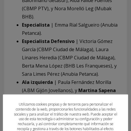
Balonmano Getasur), Alba Faílde Fuentes
(CBMP PTV), y Nora Morelló Leg (Mubak
BHB).
Especialista
| Emma Rial Salgueiro (Anubia
Petanca).
Especialista Defensivo
| Victoria Gómez
García (CBMP Ciudad de Málaga), Laura
Linares Heredia (CBMP Ciudad de Málaga),
Berta Mena López (BHB Les Franqueses), y
Sara Limes Pérez (Anubia Petanca).
Ala izquierda
| Paula Fernández Morilla
(A.BM Gijón Jovellanos), y
Martina Sapena
Vidal (C.H. Hàbia).
Utilizamos cookies propias y de terceros para personalizar el
Ala derecha
| Alexandra Poblete Verde
contenido de la web, proporcionarles funcionalidades a las redes
sociales y para analizar el tráfico de nuestra web. Puede aceptar el
(BMP Alcalá), y Martina Franco Pérez (A.BM
uso de esta tecnología o administrar su configuración y poder
Gijón Jovellanos).
rechazarla, y así controlar completamente qué información se
recopila y gestiona a través de los botones habilitados al efecto.