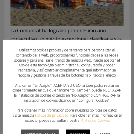
La Comunitat ha logrado por enésimo año
consecutivo un mérito excepcional: clasificar a sus
seis selecciones a las fases finales. Superar la fase
Utilizamos cookies propias y de terceros para personalizar el
de grupos en todas las categorías es reflejo del
contenido de la web, proporcionarles funcionalidades a las redes
sociales y para analizar el tráfico de nuestra web. Puede aceptar el
trabajo integral que se realiza desde la base y
uso de esta tecnología o administrar su configuración y poder
rechazarla, y así controlar completamente qué información se
confirma el crecimiento estructurado de un
recopila y gestiona a través de los botones habilitados al efecto.
proyecto que combina formación técnica,
Al clicar en "Sí, Acepto", ACEPTA SU USO, si bien podrá retirar su
preparación física y cohesión de grupo.
consentimiento en cualquier momento. También puede RECHAZAR
la instalación de cookies clicando en “No Acepto" o CONFIGURAR la
instalación de cookies clicando en “Configurar Cookies”.
Esta regularidad en la élite es resultado de un
Para obtener más información sobre nuestras políticas de datos,
esfuerzo sostenido durante todo el año, con la
visite nuestra
Política de privacidad
. Para obtener más información al
implicación de técnicos, clubes, deportistas y
respecto, puedes consultar nuestra
Política de Cookies
.
familias que comparten una visión común: formar
Configurar Cookies
No acepto
Sí, Acepto