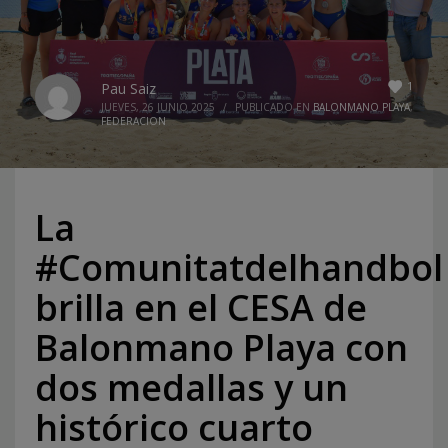
1
Pau Saiz
JUEVES, 26 JUNIO 2025
/
PUBLICADO EN
BALONMANO PLAYA
,
FEDERACION
La
#Comunitatdelhandbol
brilla en el CESA de
Balonmano Playa con
dos medallas y un
histórico cuarto