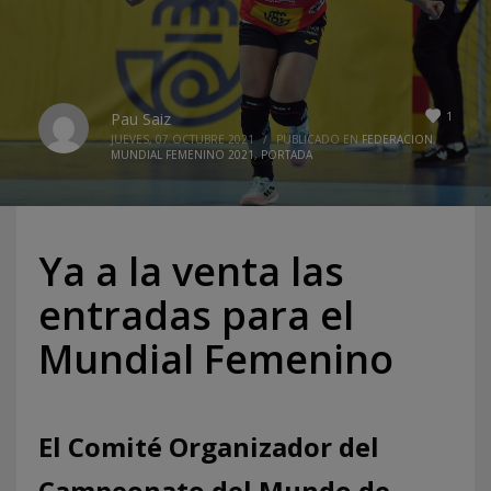
1
Pau Saiz
JUEVES, 07 OCTUBRE 2021
/
PUBLICADO EN
FEDERACION
,
MUNDIAL FEMENINO 2021
,
PORTADA
Ya a la venta las
entradas para el
Mundial Femenino
El Comité Organizador del
Campeonato del Mundo de