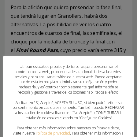
Para la afición que quiera presenciar la fase final,
que tendrá lugar en Granollers, habrá dos
alternativas. La posibilidad de ver los cuatro
encuentros de cuartos de final, las semifinales, el
choque por la medalla de bronce y la final con
el
Final Round Pass
, cuyo precio varía entre 315 y
396 euros, o el
Final Weekend Pass,
para asistir a
los partidos de semifinales, la lucha por el tercer y
Utilizamos cookies propias y de terceros para personalizar el
contenido de la web, proporcionarles funcionalidades a las redes
cuarto puesto y la gran final, el fin de semana
sociales y para analizar el tráfico de nuestra web. Puede aceptar el
uso de esta tecnología o administrar su configuración y poder
entre el 17 y 19 de diciembre, por un importe
rechazarla, y así controlar completamente qué información se
entre 171 y 216 euros.
recopila y gestiona a través de los botones habilitados al efecto.
Al clicar en "Sí, Acepto", ACEPTA SU USO, si bien podrá retirar su
El
President’s Cup Pass
,
que se puede adquirir
consentimiento en cualquier momento. También puede RECHAZAR
la instalación de cookies clicando en “No Acepto" o CONFIGURAR la
por 39, 50, 56 o 84 euros en función de la
instalación de cookies clicando en “Configurar Cookies”.
categoría, permitirá acceder a los 16 encuentros
Para obtener más información sobre nuestras políticas de datos,
que se disputarán en Llíria entre el 8 y 15
visite nuestra
Política de privacidad
. Para obtener más información al