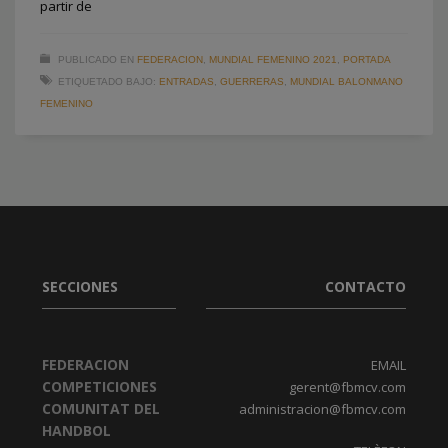
partir de
PUBLICADO EN
FEDERACION
,
MUNDIAL FEMENINO 2021
,
PORTADA
ETIQUETADO BAJO:
ENTRADAS
,
GUERRERAS
,
MUNDIAL BALONMANO
FEMENINO
SECCIONES
CONTACTO
FEDERACION
EMAIL
COMPETICIONES
gerent@fbmcv.com
COMUNITAT DEL
administracion@fbmcv.com
HANDBOL