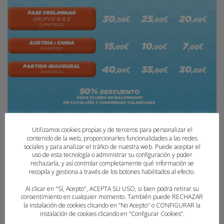
Utilizamos cookies propias y de terceros para personalizar el
contenido de la web, proporcionarles funcionalidades a las redes
sociales y para analizar el tráfico de nuestra web. Puede aceptar el
uso de esta tecnología o administrar su configuración y poder
LOS CLUBES DE LA COMUNITAT DISFRUTARÁN
rechazarla, y así controlar completamente qué información se
recopila y gestiona a través de los botones habilitados al efecto.
DE UN DESCUENTO EN LAS ENTRADAS PARA EL
MUNDIAL FEMENINO
Al clicar en "Sí, Acepto", ACEPTA SU USO, si bien podrá retirar su
consentimiento en cualquier momento. También puede RECHAZAR
la instalación de cookies clicando en “No Acepto" o CONFIGURAR la
MARTES, 09 NOVIEMBRE 2021
POR
PAU SAIZ
instalación de cookies clicando en “Configurar Cookies”.