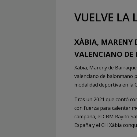
VUELVE LA 
XÀBIA, MARENY 
VALENCIANO DE
Xàbia, Mareny de Barraquete
valenciano de balonmano pl
modalidad deportiva en la 
Tras un 2021 que contó con 
con fuerza para calentar m
campaña, el CBM Rayito Sal
España y el CH Xàbia conqu