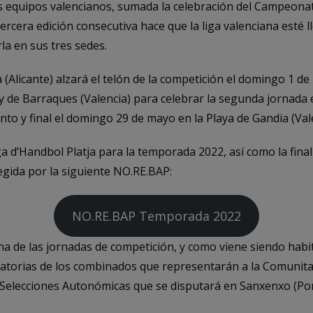
os equipos valencianos, sumada la celebración del Campeonat
rcera edición consecutiva hace que la liga valenciana esté l
rla en sus tres sedes.
 (Alicante) alzará el telón de la competición el domingo 1 de
y de Barraques (Valencia) para celebrar la segunda jornada e
to y final el domingo 29 de mayo en la Playa de Gandia (Vale
ga d’Handbol Platja para la temporada 2022, así como la final
regida por la siguiente NO.RE.BAP:
NO.RE.BAP Temporada 2022
a de las jornadas de competición, y como viene siendo habitu
atorias de los combinados que representarán a la Comunitat
elecciones Autonómicas que se disputará en Sanxenxo (Pont