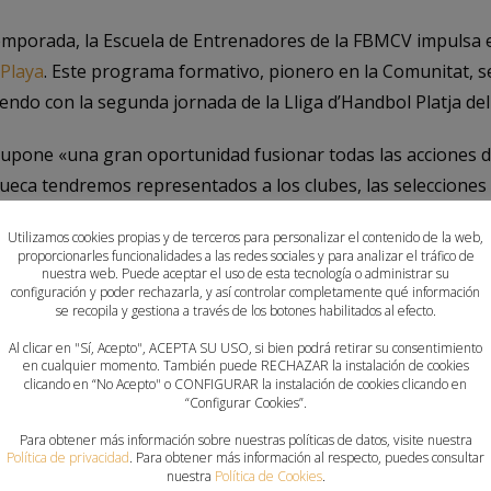
mporada, la Escuela de Entrenadores de la FBMCV impulsa 
 Playa
. Este programa formativo, pionero en la Comunitat, s
idiendo con la segunda jornada de la Lliga d’Handbol Platja d
supone «una gran oportunidad fusionar todas las acciones 
ueca tendremos representados a los clubes, las selecciones
de la Escuela de Entrenadores confía que «el curso tenga un
Utilizamos cookies propias y de terceros para personalizar el contenido de la web,
es internacionales de primer nivel».
proporcionarles funcionalidades a las redes sociales y para analizar el tráfico de
nuestra web. Puede aceptar el uso de esta tecnología o administrar su
configuración y poder rechazarla, y así controlar completamente qué información
ión de Balonmano de la Comunitat Valenciana celebra «la vue
se recopila y gestiona a través de los botones habilitados al efecto.
ue genera una gran expectación y que cada temporada cuent
Al clicar en "Sí, Acepto", ACEPTA SU USO, si bien podrá retirar su consentimiento
tes asegura que «la consolidación de grandes eventos de bal
en cualquier momento. También puede RECHAZAR la instalación de cookies
clicando en “No Acepto" o CONFIGURAR la instalación de cookies clicando en
iar una modalidad deportiva por la que hemos apostado muc
“Configurar Cookies”.
Para obtener más información sobre nuestras políticas de datos, visite nuestra
Política de privacidad
. Para obtener más información al respecto, puedes consultar
nuestra
Política de Cookies
.