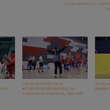
CESA BALONMANO PLAYA
,
CESA BMP
PL
LAS SELECCIONES DE LA
Ya a la v
N LA
#COMUNITATDELHANDBOL YA
Mundial 
CONOCEN SU CAMINO AL CESA 2025