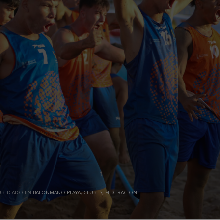
UBLICADO EN
BALONMANO PLAYA
,
CLUBES
,
FEDERACION