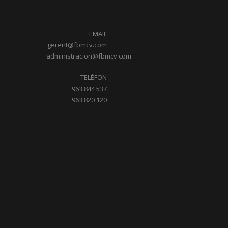
EMAIL
gerent@fbmcv.com
administracion@fbmcv.com
TELÈFON
963 844 537
963 820 120