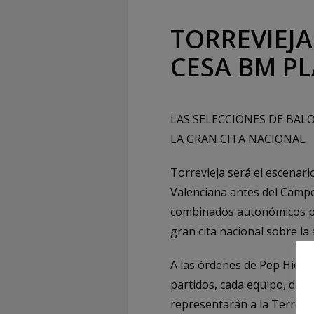
TORREVIEJA
CESA BM P
LAS SELECCIONES DE BA
LA GRAN CITA NACIONAL
Torrevieja será el escenari
Valenciana antes del Campeo
combinados autonómicos pa
gran cita nacional sobre la
A las órdenes de Pep Hierro
partidos, cada equipo, dur
representarán a la Terreta 