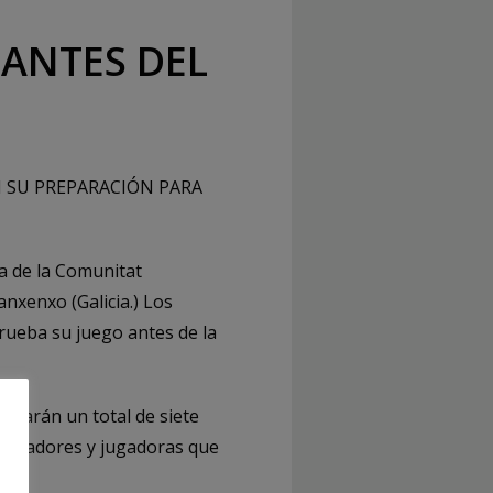
 ANTES DEL
 SU PREPARACIÓN PARA
ya de la Comunitat
nxenxo (Galicia.) Los
ueba su juego antes de la
putarán un total de siete
s jugadores y jugadoras que