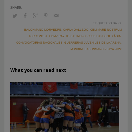
ETIQUETADO BAJO:
BALONMANO MORVEDRE
,
CARLA GALLEGO
,
CBM MARE NOSTRUM
TORREVIEJA
,
CBMP RAYITO SALINERO
,
CLUB HANDBOL XÀBIA
,
CONVOCATORIAS NACIONALES
,
GUERRERAS JUVENILES DE LA ARENA
,
MUNDIAL BALONMANO PLAYA 2022
What you can read next