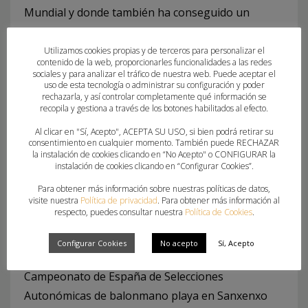
Mundial y donde también ha conseguido un
porcentaje de acierto de cara a puerta superior al
70 por ciento. Gallego confiesa que tras la victoria
Utilizamos cookies propias y de terceros para personalizar el
contenido de la web, proporcionarles funcionalidades a las redes
en la final “tenía una mezcla de emociones que me
sociales y para analizar el tráfico de nuestra web. Puede aceptar el
uso de esta tecnología o administrar su configuración y poder
hacían muy difícil comprender que nuestro sueño
rechazarla, y así controlar completamente qué información se
se había hecho realidad”.
recopila y gestiona a través de los botones habilitados al efecto.
Al clicar en "Sí, Acepto", ACEPTA SU USO, si bien podrá retirar su
La jugadora valenciana señala que detrás de
consentimiento en cualquier momento. También puede RECHAZAR
la instalación de cookies clicando en “No Acepto" o CONFIGURAR la
Campeonato del Mundo hay “un camino de mucho
instalación de cookies clicando en “Configurar Cookies”.
trabajo y entrenamiento, tanto individual como
Para obtener más información sobre nuestras políticas de datos,
colectivo, pero con un equipo y un cuerpo técnico
visite nuestra
Política de privacidad
. Para obtener más información al
respecto, puedes consultar nuestra
Política de Cookies
.
que hacen las cosas muy fáciles”. Sin apenas
descanso, Carla Gallego se prepara para disputar
Configurar Cookies
No acepto
Sí, Acepto
“con las mismas ganas e ilusión de siempre” el
Campeonato de España de Selecciones
Autonómicas de balonmano playa en Sanxenxo