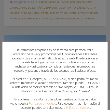
ETIQUETADO BAJO:
ARENA HANDBALL TOUR
,
BMP BEACH BEES
,
CAMPEONATO DE ESPAÑA
,
CBMP BURI
,
CBMP RAYITO SALINERO
,
CHP
GANDIA
,
CLUB HANDBOL XÀBIA
,
CMP ÉLITE SALINERA
,
LEVANTE UD-BM
MARNI
,
LLIGA D’HANDBOL PLATJA
,
LLIGA HANDBOL PLATJA
,
ORIHUELA
Utilizamos cookies propias y de terceros para personalizar el
contenido de la web, proporcionarles funcionalidades a las redes
sociales y para analizar el tráfico de nuestra web. Puede aceptar el
uso de esta tecnología o administrar su configuración y poder
rechazarla, y así controlar completamente qué información se
recopila y gestiona a través de los botones habilitados al efecto.
Al clicar en "Sí, Acepto", ACEPTA SU USO, si bien podrá retirar su
consentimiento en cualquier momento. También puede RECHAZAR
la instalación de cookies clicando en “No Acepto" o CONFIGURAR la
instalación de cookies clicando en “Configurar Cookies”.
Para obtener más información sobre nuestras políticas de datos,
visite nuestra
Política de privacidad
. Para obtener más información al
respecto, puedes consultar nuestra
Política de Cookies
.