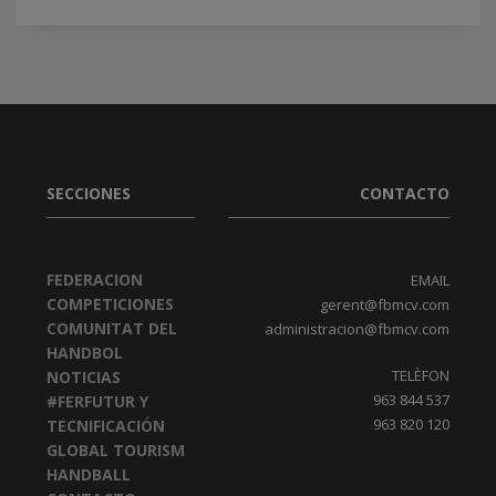
SECCIONES
CONTACTO
FEDERACION
EMAIL
COMPETICIONES
gerent@fbmcv.com
COMUNITAT DEL
administracion@fbmcv.com
HANDBOL
TELÈFON
NOTICIAS
963 844 537
#FERFUTUR Y
963 820 120
TECNIFICACIÓN
GLOBAL TOURISM
HANDBALL