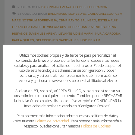
PUBLICADO EN
BALONMANO PLAYA
,
CLUBES
,
FEDERACION
ETIQUETADO BAJO:
BALONMANO MORVEDRE
,
CARLA GALLEGO
,
CBM
MARE NOSTRUM TORREVIEJA
,
CBMP RAYITO SALINERO
,
ESTELA RUIZ
,
GRUPO USA HANDBOL MISLATA UPV
,
GUERRERAS JUVENILES ARENA
,
HISPANOS JUVENILES ARENA
,
LEVANTE UD-BM MARNI
,
NURIA CARDONA
,
PAULA QUILES
,
SELECCIONES NACIONALES
,
UGO EBIKAM
Utilizamos cookies propias y de terceros para personalizar el
contenido de la web, proporcionarles funcionalidades a las redes
sociales y para analizar el tráfico de nuestra web. Puede aceptar el
uso de esta tecnología o administrar su configuración y poder
rechazarla, y así controlar completamente qué información se
recopila y gestiona a través de los botones habilitados al efecto.
Al clicar en "Sí, Acepto", ACEPTA SU USO, si bien podrá retirar su
consentimiento en cualquier momento. También puede RECHAZAR
la instalación de cookies clicando en “No Acepto" o CONFIGURAR la
instalación de cookies clicando en “Configurar Cookies”.
Para obtener más información sobre nuestras políticas de datos,
visite nuestra
Política de privacidad
. Para obtener más información al
respecto, puedes consultar nuestra
Política de Cookies
.