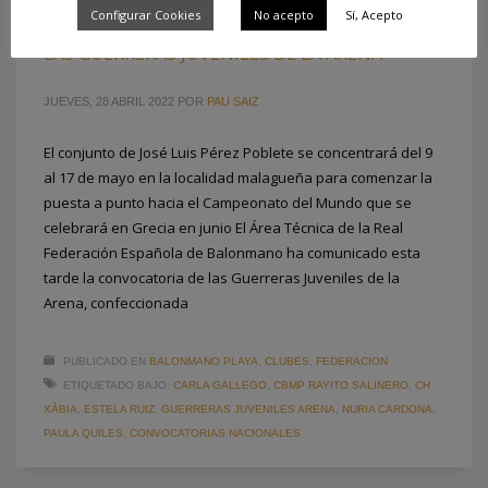
Configurar Cookies
No acepto
Sí, Acepto
4 JUGADORAS VALENCIANAS CONVOCADAS CON
LAS GUERRERAS JUVENILES DE LA ARENA
JUEVES, 28 ABRIL 2022
POR
PAU SAIZ
El conjunto de José Luis Pérez Poblete se concentrará del 9
al 17 de mayo en la localidad malagueña para comenzar la
puesta a punto hacia el Campeonato del Mundo que se
celebrará en Grecia en junio El Área Técnica de la Real
Federación Española de Balonmano ha comunicado esta
tarde la convocatoria de las Guerreras Juveniles de la
Arena, confeccionada
PUBLICADO EN
BALONMANO PLAYA
,
CLUBES
,
FEDERACION
ETIQUETADO BAJO:
CARLA GALLEGO
,
CBMP RAYITO SALINERO
,
CH
XÀBIA
,
ESTELA RUIZ
,
GUERRERAS JUVENILES ARENA
,
NURIA CARDONA
,
PAULA QUILES. CONVOCATORIAS NACIONALES