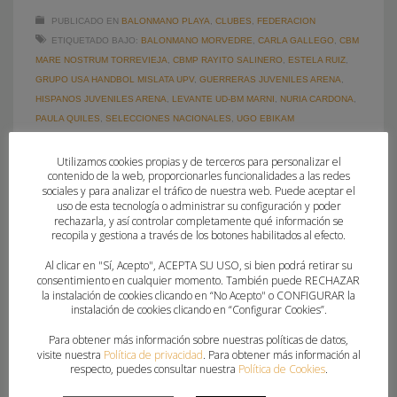
PUBLICADO EN
BALONMANO PLAYA
,
CLUBES
,
FEDERACION
ETIQUETADO BAJO:
BALONMANO MORVEDRE
,
CARLA GALLEGO
,
CBM
MARE NOSTRUM TORREVIEJA
,
CBMP RAYITO SALINERO
,
ESTELA RUIZ
,
GRUPO USA HANDBOL MISLATA UPV
,
GUERRERAS JUVENILES ARENA
,
HISPANOS JUVENILES ARENA
,
LEVANTE UD-BM MARNI
,
NURIA CARDONA
,
PAULA QUILES
,
SELECCIONES NACIONALES
,
UGO EBIKAM
Utilizamos cookies propias y de terceros para personalizar el
contenido de la web, proporcionarles funcionalidades a las redes
sociales y para analizar el tráfico de nuestra web. Puede aceptar el
uso de esta tecnología o administrar su configuración y poder
rechazarla, y así controlar completamente qué información se
recopila y gestiona a través de los botones habilitados al efecto.
Al clicar en "Sí, Acepto", ACEPTA SU USO, si bien podrá retirar su
consentimiento en cualquier momento. También puede RECHAZAR
la instalación de cookies clicando en “No Acepto" o CONFIGURAR la
instalación de cookies clicando en “Configurar Cookies”.
Para obtener más información sobre nuestras políticas de datos,
visite nuestra
Política de privacidad
. Para obtener más información al
respecto, puedes consultar nuestra
Política de Cookies
.