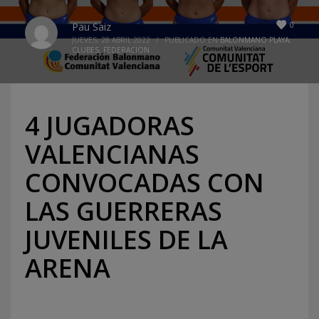
0
Pau Saiz
JUEVES, 28 ABRIL 2022
/
PUBLICADO EN
BALONMANO PLAYA
,
CLUBES
,
FEDERACION
4 JUGADORAS
VALENCIANAS
CONVOCADAS CON
LAS GUERRERAS
JUVENILES DE LA
ARENA