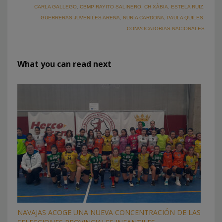
CARLA GALLEGO
,
CBMP RAYITO SALINERO
,
CH XÀBIA
,
ESTELA RUIZ
,
GUERRERAS JUVENILES ARENA
,
NURIA CARDONA
,
PAULA QUILES.
CONVOCATORIAS NACIONALES
What you can read next
NAVAJAS ACOGE UNA NUEVA CONCENTRACIÓN DE LAS