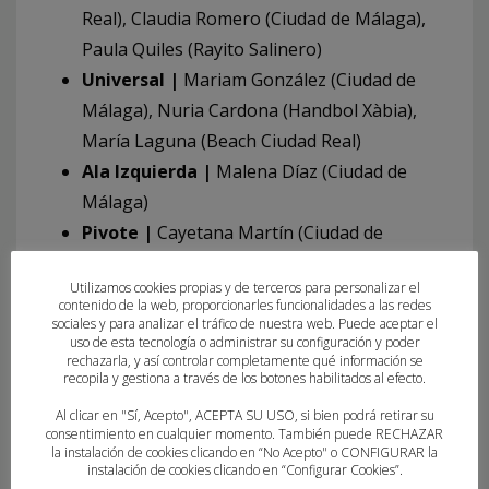
Real), Claudia Romero (Ciudad de Málaga),
Paula Quiles (Rayito Salinero)
Universal |
Mariam González (Ciudad de
Málaga), Nuria Cardona (Handbol Xàbia),
María Laguna (Beach Ciudad Real)
Ala Izquierda |
Malena Díaz (Ciudad de
Málaga)
Pivote |
Cayetana Martín (Ciudad de
Málaga), Carla Gallego (Handbol Xàbia),
Utilizamos cookies propias y de terceros para personalizar el
Laura de la Palma (Ciudad de Málaga)
contenido de la web, proporcionarles funcionalidades a las redes
Especialista |
Andrea Pérez (AM Team
sociales y para analizar el tráfico de nuestra web. Puede aceptar el
uso de esta tecnología o administrar su configuración y poder
Almería)
rechazarla, y así controlar completamente qué información se
recopila y gestiona a través de los botones habilitados al efecto.
Especialista Defensiva |
Paula Moya
(Beach Ciudad Real), María Trujillo (Ciudad
Al clicar en "Sí, Acepto", ACEPTA SU USO, si bien podrá retirar su
consentimiento en cualquier momento. También puede RECHAZAR
de Málaga), Aroa Fernández (Veba), Emma
la instalación de cookies clicando en “No Acepto" o CONFIGURAR la
instalación de cookies clicando en “Configurar Cookies”.
Fanjul (Fuentes Carrionas), Eva Hernández