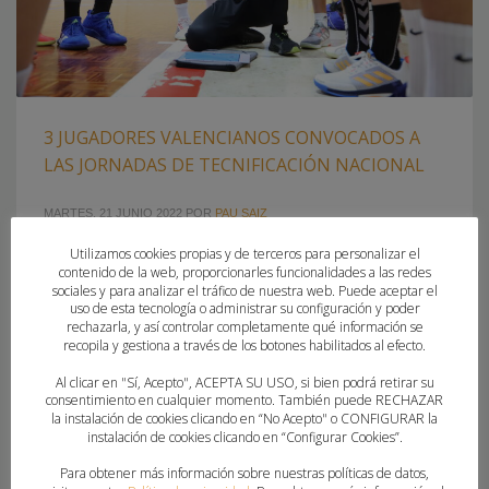
3 JUGADORES VALENCIANOS CONVOCADOS A
LAS JORNADAS DE TECNIFICACIÓN NACIONAL
MARTES, 21 JUNIO 2022
POR
PAU SAIZ
Utilizamos cookies propias y de terceros para personalizar el
40 jugadores trabajarán en la Residencia Universitaria
contenido de la web, proporcionarles funcionalidades a las redes
Camino de Santiago de Burgos entre el 15 y el 21 de julio
sociales y para analizar el tráfico de nuestra web. Puede aceptar el
uso de esta tecnología o administrar su configuración y poder
La Residencia Universitaria Camino de Santiago abrirá sus
rechazarla, y así controlar completamente qué información se
puertas entre el 15 y el 21 de julio para acoger a los 40
recopila y gestiona a través de los botones habilitados al efecto.
jóvenes de la Generación 2008 citados por el Área Técnica
Al clicar en "Sí, Acepto", ACEPTA SU USO, si bien podrá retirar su
de la Real Federación Española de Balonmano
consentimiento en cualquier momento. También puede RECHAZAR
la instalación de cookies clicando en “No Acepto" o CONFIGURAR la
instalación de cookies clicando en “Configurar Cookies”.
PUBLICADO EN
CLUBES
,
FEDERACION
Para obtener más información sobre nuestras políticas de datos,
ETIQUETADO BAJO:
CARLOS SÁNCHEZ
,
CBM MARE NOSTRUM