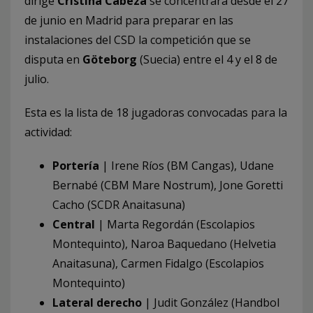
dirige
Cristina Cabeza
se concentrará desde el 27
de junio en Madrid para preparar en las
instalaciones del CSD la competición que se
disputa en
Göteborg
(Suecia) entre el 4 y el 8 de
julio.
Esta es la lista de 18 jugadoras convocadas para la
actividad:
Portería
| Irene Ríos (BM Cangas), Udane
Bernabé (CBM Mare Nostrum), Jone Goretti
Cacho (SCDR Anaitasuna)
Central
| Marta Regordán (Escolapios
Montequinto), Naroa Baquedano (Helvetia
Anaitasuna), Carmen Fidalgo (Escolapios
Montequinto)
Lateral derecho
| Judit González (Handbol