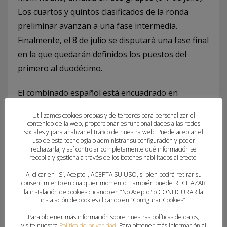
Los cuartos y quintos clasificados de la ronda
preliminar avanzan a una fase intermedia.
Finalmente, el 8 de julio se disputará una fase final
en la que quedarán definidos los puestos del
primero al duodécimo.
El combinado español está encuadrado en
el
Grupo D
, en el que se enfrentará a las
Utilizamos cookies propias y de terceros para personalizar el
selecciones
contenido de la web, proporcionarles funcionalidades a las redes
sociales y para analizar el tráfico de nuestra web. Puede aceptar el
de
Suiza
,
República
Checa
y
Finlandia
. Los
uso de esta tecnología o administrar su configuración y poder
partidos se disputarán en el
Valhalla Sporthall
y
rechazarla, y así controlar completamente qué información se
recopila y gestiona a través de los botones habilitados al efecto.
el
Scandinavium Arena
de la localidad sueca y
Al clicar en "Sí, Acepto", ACEPTA SU USO, si bien podrá retirar su
serán retransmitidos por
streaming
, según ha
consentimiento en cualquier momento. También puede RECHAZAR
informado la EHF. Estos son los
horarios de la
la instalación de cookies clicando en “No Acepto" o CONFIGURAR la
instalación de cookies clicando en “Configurar Cookies”.
Preliminary Round
:
Para obtener más información sobre nuestras políticas de datos,
visite nuestra
Política de privacidad
. Para obtener más información al