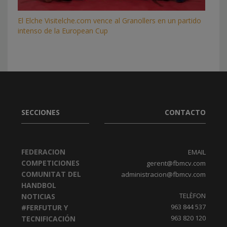
El Elche Visitelche.com vence al Granollers en un partido
intenso de la European Cup
SECCIONES
CONTACTO
FEDERACION
EMAIL
COMPETICIONES
gerent@fbmcv.com
COMUNITAT DEL
administracion@fbmcv.com
HANDBOL
TELÈFON
NOTICIAS
963 844 537
#FERFUTUR Y
963 820 120
TECNIFICACIÓN