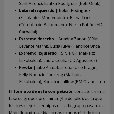
Sant Vicenç), Estitxu Rodríguez (Beti-Onak)
Lateral izquierdo
| Belén Rodríguez
(Escolapios Montequinto), Elena Torres
(Córdoba de Balonmano), Nerea Patiño (AD
Carballal)
Extremo derecho
| Ariadna Zanón (CBM
Levante Marni), Lucía Julve (Handbol Onda)
Extremo izquierdo
| Silvia Gil (Malkaitz
Eskubaloia), Laura Cecilia (CD Agustinos)
Pivote
| Libe Arruabarrena (Orio Eragin),
Kelly Nnonzie Fonkeng (Malkaitz
Eskubaloia), Kadiatou Jalllow (BM Granollers)
El
formato de esta competición
consiste en una
fase de grupos preliminar (4-5 de julio), de la que
los tres mejores equipos de cada grupo pasan a la
Main Round, dividida en dos grupos (6-7 de julio).