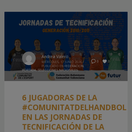
Andrea Valero
0
0
MIÉRCOLES, 17 JUNIO 2026
/
PUBLICADO EN
FEDERACION
,
PORTADA
,
SELECCIONES NACIONALES
6 JUGADORAS DE LA
#COMUNITATDELHANDBOL
EN LAS JORNADAS DE
TECNIFICACIÓN DE LA