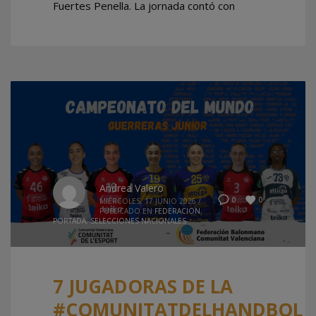
Fuertes Penella. La jornada contó con
Andrea Valero
0
0
MIÉRCOLES, 17 JUNIO 2026
/
PUBLICADO EN
FEDERACION
,
PORTADA
,
SELECCIONES NACIONALES
7 JUGADORAS DE LA
#COMUNITATDELHANDBOL