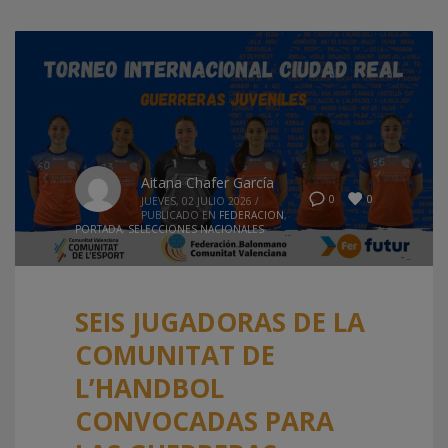
Aitana Chafer García
0
0
JUEVES, 02 JULIO 2026
/
PUBLICADO EN
FEDERACION
,
PORTADA
,
SELECCIONES NACIONALES
SEIS JUGADORAS DE LA
COMUNITAT DE
L’HANDBOL
CONVOCADAS PARA