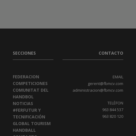
SECCIONES
CONTACTO
FEDERACION
EMAIL
COMPETICIONES
gerent@fbmcv.com
COMUNITAT DEL
administracion@fbmcv.com
HANDBOL
TELÈFON
NOTICIAS
963 844 537
#FERFUTUR Y
963 820 120
TECNIFICACIÓN
GLOBAL TOURISM
HANDBALL