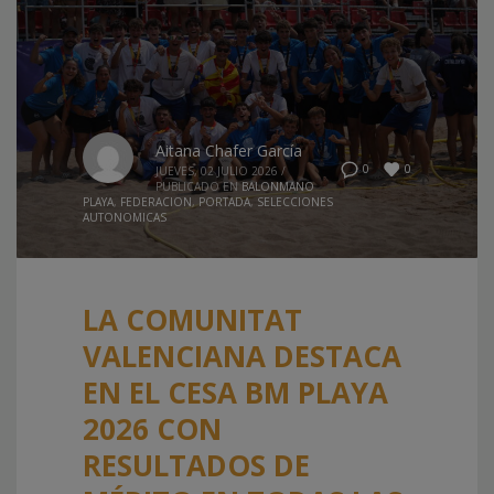
Aitana Chafer García
0
0
JUEVES, 02 JULIO 2026
/
PUBLICADO EN
BALONMANO
PLAYA
,
FEDERACION
,
PORTADA
,
SELECCIONES
AUTONOMICAS
LA COMUNITAT
VALENCIANA DESTACA
EN EL CESA BM PLAYA
2026 CON
RESULTADOS DE