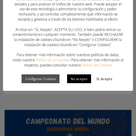
sociales y para analizar el tráfico de nuestra web. Puede aceptar el
Los árbitros del CTA de la
uso de esta tecnología o administrar su configuración y poder
FBMCV participaron en el
rechazarla, y así controlar completamente qué información se
curso de ascenso que se
recopila y gestiona a través de los botones habilitados al efecto.
realizó en Granollers La
Al clicar en "Sí, Acepto", ACEPTA SU USO, si bien podrá retirar su
Comunitat Valenciana ha estado
consentimiento en cualquier momento. También puede RECHAZAR
la instalación de cookies clicando en “No Acepto" o CONFIGURAR la
representada de forma destacada en la
instalación de cookies clicando en “Configurar Cookies”.
edición más reciente de la Granollers Cup,
Para obtener más información sobre nuestras políticas de datos,
donde cuatro árbitros del Comité
visite nuestra
Política de privacidad
. Para obtener más información al
Territorial han participado en el curso de
respecto, puedes consultar nuestra
Política de Cookies
.
ascenso desarrollado durante el torneo,
consolidado como
Configurar Cookies
No acepto
Sí, Acepto