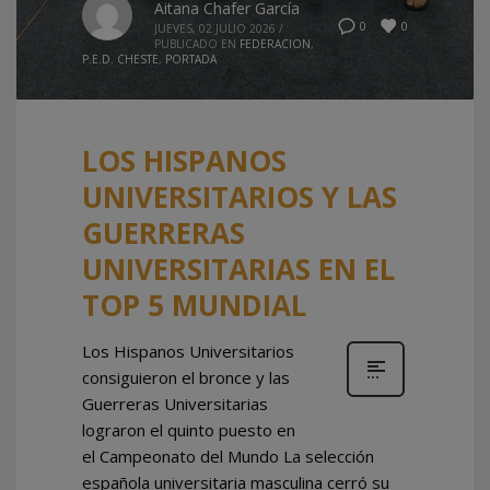
Aitana Chafer García
0
0
JUEVES, 02 JULIO 2026
/
PUBLICADO EN
FEDERACION
,
P.E.D. CHESTE
,
PORTADA
LOS HISPANOS
UNIVERSITARIOS Y LAS
GUERRERAS
UNIVERSITARIAS EN EL
TOP 5 MUNDIAL
Los Hispanos Universitarios
consiguieron el bronce y las
Guerreras Universitarias
lograron el quinto puesto en
el Campeonato del Mundo La selección
española universitaria masculina cerró su