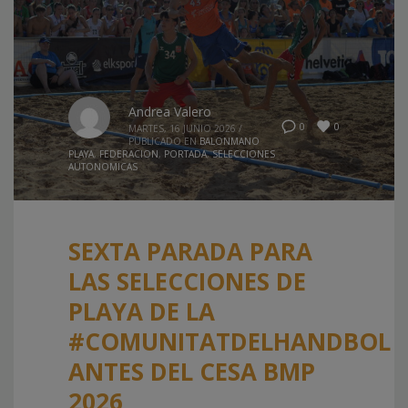
Andrea Valero
0
0
MARTES, 16 JUNIO 2026
/
PUBLICADO EN
BALONMANO
PLAYA
,
FEDERACION
,
PORTADA
,
SELECCIONES
AUTONOMICAS
SEXTA PARADA PARA
LAS SELECCIONES DE
PLAYA DE LA
#COMUNITATDELHANDBOL
ANTES DEL CESA BMP
2026