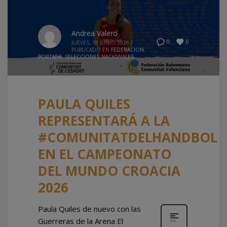
Andrea Valero
0
0
JUEVES, 18 JUNIO 2026
/
PUBLICADO EN
FEDERACION
,
PORTADA
,
SELECCIONES NACIONALES
PAULA QUILES
REPRESENTARÁ A LA
#COMUNITATDELHANDBOL
EN EL CAMPEONATO
DEL MUNDO CROACIA
2026
Paula Quiles de nuevo con las
Guerreras de la Arena El