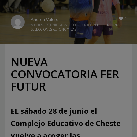
4
Andrea Valero
MARTES, 17 JUNIO 2025
/
PUBLICADO EN
FEDERACION
,
SELECCIONES AUTONOMICAS
NUEVA
CONVOCATORIA FER
FUTUR
EL sábado 28 de junio el
Complejo Educativo de Cheste
vuelve a acoger las