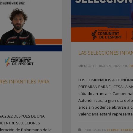
LAS SELECCIONES INFA
MIÉRCOLES, 06 ABRIL 2022
POR
PA
LOS COMBINADOS AUTONÓMIC
ES INFANTILES PARA
PREPARAN PARA EL CESA LA M
sábado arranca el Campeonat
Autonómicas, la gran cita de
años sin poder celebrarse a 
Valenciana estará represent
SA 2022 DESPUÉS DE UNA
L ENTRE SELECCIONES
deración de Balonmano de la
PUBLICADO EN
CLUBES
,
FEDERA