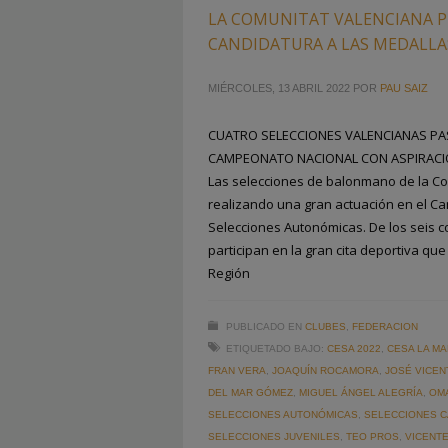
LA COMUNITAT VALENCIANA P
CANDIDATURA A LAS MEDALLAS
MIÉRCOLES, 13 ABRIL 2022
POR
PAU SAIZ
CUATRO SELECCIONES VALENCIANAS PAS
CAMPEONATO NACIONAL CON ASPIRACI
Las selecciones de balonmano de la Co
realizando una gran actuación en el 
Selecciones Autonómicas. De los seis
participan en la gran cita deportiva qu
Región
PUBLICADO EN
CLUBES
,
FEDERACION
ETIQUETADO BAJO:
CESA 2022
,
CESA LA M
FRAN VERA
,
JOAQUÍN ROCAMORA
,
JOSÉ VICEN
DEL MAR GÓMEZ
,
MIGUEL ÁNGEL ALEGRÍA
,
OM
SELECCIONES AUTONÓMICAS
,
SELECCIONES 
SELECCIONES JUVENILES
,
TEO PROS
,
VICENTE