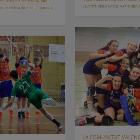
23
,
JOAQUÍN ROCAMORA
,
KIKE
LEVANTE UDBM MARNI
,
MARIO SEPÚ
ÍA
,
RUBÉN MUÑOZ
,
SELECCIONES
LA COMUNITAT VALENC