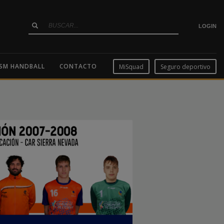
LOGIN
SM HANDBALL
CONTACTO
MiSquad
Seguro deportivo