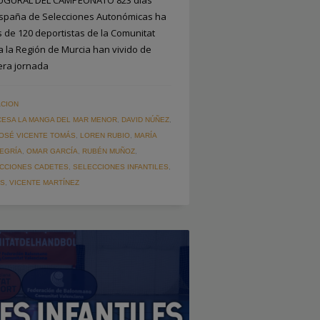
AUGURAL DEL CAMPEONATO 823 días
spaña de Selecciones Autonómicas ha
ás de 120 deportistas de la Comunitat
 la Región de Murcia han vivido de
era jornada
CION
CESA LA MANGA DEL MAR MENOR
,
DAVID NÚÑEZ
,
OSÉ VICENTE TOMÁS
,
LOREN RUBIO
,
MARÍA
EGRÍA
,
OMAR GARCÍA
,
RUBÉN MUÑOZ
,
CCIONES CADETES
,
SELECCIONES INFANTILES
,
OS
,
VICENTE MARTÍNEZ