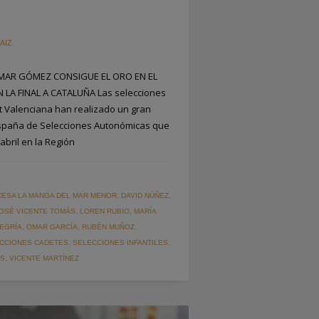
AIZ
 MAR GÓMEZ CONSIGUE EL ORO EN EL
 LA FINAL A CATALUÑA Las selecciones
 Valenciana han realizado un gran
spaña de Selecciones Autonómicas que
abril en la Región
CESA LA MANGA DEL MAR MENOR
,
DAVID NÚÑEZ
,
OSÉ VICENTE TOMÁS
,
LOREN RUBIO
,
MARÍA
EGRÍA
,
OMAR GARCÍA
,
RUBÉN MUÑOZ
,
CCIONES CADETES
,
SELECCIONES INFANTILES
,
OS
,
VICENTE MARTÍNEZ