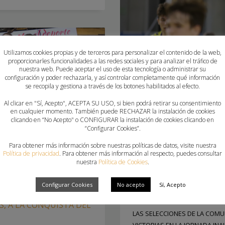
Utilizamos cookies propias y de terceros para personalizar el contenido de la web,
proporcionarles funcionalidades a las redes sociales y para analizar el tráfico de
nuestra web. Puede aceptar el uso de esta tecnología o administrar su
configuración y poder rechazarla, y así controlar completamente qué información
se recopila y gestiona a través de los botones habilitados al efecto.
Al clicar en "Sí, Acepto", ACEPTA SU USO, si bien podrá retirar su consentimiento
en cualquier momento. También puede RECHAZAR la instalación de cookies
clicando en “No Acepto" o CONFIGURAR la instalación de cookies clicando en
“Configurar Cookies”.
Para obtener más información sobre nuestras políticas de datos, visite nuestra
Política de privacidad
. Para obtener más información al respecto, puedes consultar
nuestra
Política de Cookies
.
ARRANCA EL CESA 2022
Configurar Cookies
No acepto
Sí, Acepto
SÁBADO, 09 ABRIL 2022
POR
PAU S
S, A LA CONQUISTA DEL
LAS SELECCIONES DE LA COM