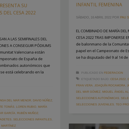
INFANTIL FEMENINA
RESENTA SU
 DEL CESA 2022
SÁBADO, 16 ABRIL 2022
POR
PAU S
EL COMBINADO DE MARÍA DEL
CESA 2022 TRAS IMPONERSE EN
AN A LAS SEMIFINALES DEL
de balonmano de la Comunitat
ONES A CONSEGUIR PÓDIUMS
papel en el Campeonato de E
munitat Valenciana están
se ha disputado del 9 al 14 de 
Campeonato de España de
 combinados autonómicos que
e se está celebrando en la
PUBLICADO EN
FEDERACION
ETIQUETADO BAJO:
CESA 2022
,
FRAN VERA
,
JOAQUÍN ROCAMORA
,
J
DEL MAR GÓMEZ
,
MIGUEL ÁNGEL AL
SELECCIONES AUTONÓMICAS
,
SELE
ANGA DEL MAR MENOR
,
DAVID NÚÑEZ
,
SELECCIONES JUVENILES
,
TEO PR
TE TOMÁS
,
LOREN RUBIO
,
MARÍA
AR GARCÍA
,
RUBÉN MUÑOZ
,
CADETES
,
SELECCIONES INFANTILES
,
 MARTÍNEZ