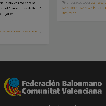
en un nuevo reto para la
ETIQUETADO BAJO:
CESA 2022
,
para el Campeonato de España
MAR GÓMEZ
,
OMAR GARCÍA
,
SELEC
 lugar en
INFANTILES
A DEL MAR GÓMEZ
,
OMAR GARCÍA
,