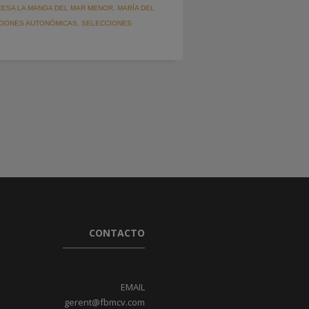
CESA LA MANGA DEL MAR MENOR
,
MARÍA DEL
CIONES AUTONÓMICAS
,
SELECCIONES
CONTACTO
EMAIL
gerent@fbmcv.com