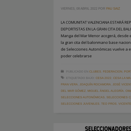
VIERNES, 08 ABRIL 2022
POR
PAU SAIZ
LA COMUNITAT VALENCIANA ESTARÁ RE
DEPORTISTAS EN LA GRAN CITA DEL B
Manga del Mar Menor acogerá, desde el
la gran cita del balonmano base nacio
de Selecciones Autonómicas vuelve a e
poder celebrarse
PUBLICADO EN
CLUBES
,
FEDERACION
,
POR
ETIQUETADO BAJO:
CESA 2022
,
CESA LA M
FRAN VERA
,
JOAQUÍN ROCAMORA
,
JOSÉ VICEN
DEL MAR GÓMEZ
,
MIGUEL ÁNGEL ALEGRÍA
,
OM
SELECCIONES AUTONÓMICAS
,
SELECCIONES 
SELECCIONES JUVENILES
,
TEO PROS
,
VICENTE