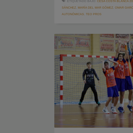
ETIQUETADO BAJO:
CESA COSTA BLANCA 20
SÁNCHEZ
,
MARÍA DEL MAR GÓMEZ
,
OMAR GARC
AUTONÓMICAS
,
TEO PROS