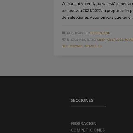
Comunitat Valenciana ya está inmersa 
temporada 2021/2022: la preparación 
de Selecciones Autonómicas que tendrá
PUBLICADO EN
FEDERACION
ETIQUETADO BAJO:
CESA
,
CESA 2022
,
MARÍ
SELECCIONES INFANTILES
SECCIONES
FEDERACION
COMPETICIONES