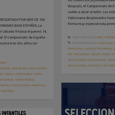
VICTORIAS EN LA JORNADA IN
después, el Campeonato de E
vuelto a alzar el telón. Los m
Valenciana desplazados hasta
PRESENTADA POR MÁS DE 100
forma muy especial esta prim
ALONMANO BASE ESPAÑOL La
 sábado 9 hasta el jueves 14,
nal. El Campeonato de España
PUBLICADO EN
CLUBES
,
FEDERA
scena tras dos años sin
ETIQUETADO BAJO:
CESA 2022
,
FRAN VERA
,
JOAQUÍN ROCAMORA
,
J
DEL MAR GÓMEZ
,
MIGUEL ÁNGEL AL
SELECCIONES AUTONÓMICAS
,
SELE
TADA
SELECCIONES JUVENILES
,
TEO PR
ANGA DEL MAR MENOR
,
DAVID NÚÑEZ
,
TE TOMÁS
,
LOREN RUBIO
,
MARÍA
AR GARCÍA
,
RUBÉN MUÑOZ
,
CADETES
,
SELECCIONES INFANTILES
,
 MARTÍNEZ