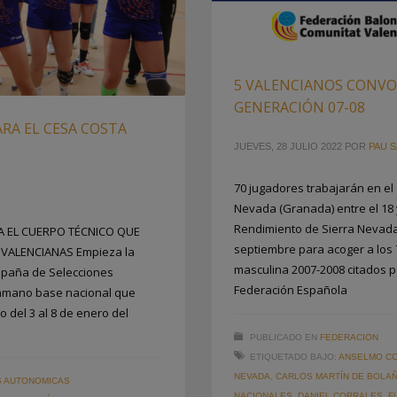
5 VALENCIANOS CONVO
GENERACIÓN 07-08
RA EL CESA COSTA
JUEVES, 28 JULIO 2022
POR
PAU S
70 jugadores trabajarán en el
Nevada (Granada) entre el 18 y
Rendimiento de Sierra Nevada 
TA EL CUERPO TÉCNICO QUE
septiembre para acoger a los
 VALENCIANAS Empieza la
masculina 2007-2008 citados po
spaña de Selecciones
Federación Española
lonmano base nacional que
 del 3 al 8 de enero del
PUBLICADO EN
FEDERACION
ETIQUETADO BAJO:
ANSELMO C
NEVADA
,
CARLOS MARTÍN DE BOLA
S AUTONOMICAS
NACIONALES
,
DANIEL CORRALES
,
F