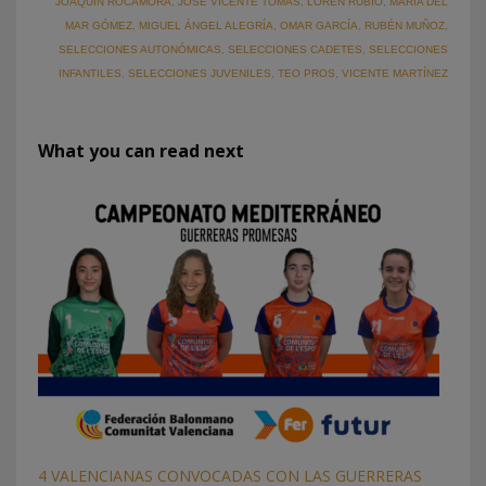
JOAQUÍN ROCAMORA
,
JOSÉ VICENTE TOMÁS
,
LOREN RUBIO
,
MARÍA DEL
MAR GÓMEZ
,
MIGUEL ÁNGEL ALEGRÍA
,
OMAR GARCÍA
,
RUBÉN MUÑOZ
,
SELECCIONES AUTONÓMICAS
,
SELECCIONES CADETES
,
SELECCIONES
INFANTILES
,
SELECCIONES JUVENILES
,
TEO PROS
,
VICENTE MARTÍNEZ
What you can read next
4 VALENCIANAS CONVOCADAS CON LAS GUERRERAS