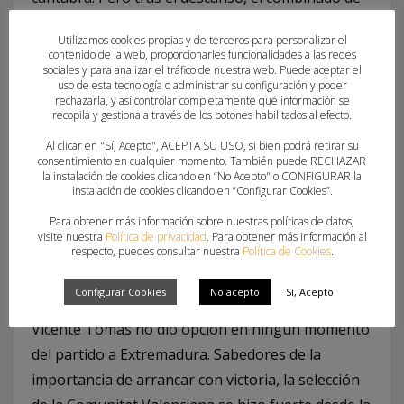
la Comunitat Valenciana puso la directa rumbo a
Utilizamos cookies propias y de terceros para personalizar el
la victoria demostrando todo su potencial para
contenido de la web, proporcionarles funcionalidades a las redes
sociales y para analizar el tráfico de nuestra web. Puede aceptar el
imponerse en el marcador 28-14.
uso de esta tecnología o administrar su configuración y poder
rechazarla, y así controlar completamente qué información se
Para seguir soñando, mañana buscarán la
recopila y gestiona a través de los botones habilitados al efecto.
segunda victoria ante Castilla-la Mancha a partir
Al clicar en "Sí, Acepto", ACEPTA SU USO, si bien podrá retirar su
consentimiento en cualquier momento. También puede RECHAZAR
de las 9:30 horas en el pabellón Luis Manzanares
la instalación de cookies clicando en “No Acepto" o CONFIGURAR la
de Torre Pacheco.
instalación de cookies clicando en “Configurar Cookies”.
Para obtener más información sobre nuestras políticas de datos,
JUVENIL MASCULINA
visite nuestra
Política de privacidad
. Para obtener más información al
respecto, puedes consultar nuestra
Política de Cookies
.
No podía arrancar mejor el CESA para la selección
Configurar Cookies
No acepto
Sí, Acepto
Juvenil Femenina. El equipo de Fran Vera y José
Vicente Tomás no dio opción en ningún momento
del partido a Extremadura. Sabedores de la
importancia de arrancar con victoria, la selección