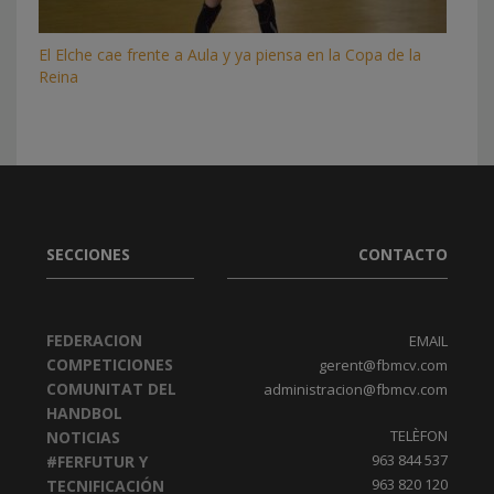
El Elche cae frente a Aula y ya piensa en la Copa de la
Reina
SECCIONES
CONTACTO
FEDERACION
EMAIL
COMPETICIONES
gerent@fbmcv.com
COMUNITAT DEL
administracion@fbmcv.com
HANDBOL
TELÈFON
NOTICIAS
963 844 537
#FERFUTUR Y
963 820 120
TECNIFICACIÓN