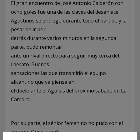
El gran encuentro de José Antonio Calderón con
ocho goles fue una de las claves del desenlace.
Agustinos se entregó durante todo el partido y, a
pesar de ir por
detrás durante varios minutos en la segunda
parte, pudo remontar
ante un rival directo para seguir muy cerca del
liderato. Buenas
sensaciones las que transmitió el equipo
alicantino que ya piensa en
el duelo ante el Águilas del próximo sábado en La
Catedral.
Por su parte, el sénior femenino no pudo con el
potente Onda y cayó