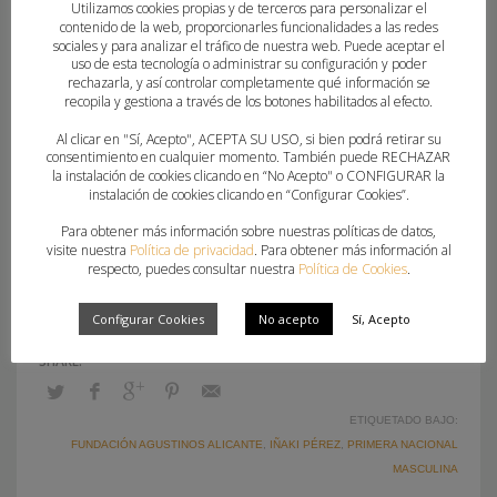
en casa por 16-29. Las jugadoras lucharon hasta
Utilizamos cookies propias y de terceros para personalizar el
contenido de la web, proporcionarles funcionalidades a las redes
el final ante un
sociales y para analizar el tráfico de nuestra web. Puede aceptar el
equipo que pelea por los primeros puestos.
uso de esta tecnología o administrar su configuración y poder
rechazarla, y así controlar completamente qué información se
recopila y gestiona a través de los botones habilitados al efecto.
Ficha técnica:
Al clicar en "Sí, Acepto", ACEPTA SU USO, si bien podrá retirar su
Agustinos: Vázquez, Oliva, Cerrotta (6), Mihail,
consentimiento en cualquier momento. También puede RECHAZAR
la instalación de cookies clicando en “No Acepto" o CONFIGURAR la
Picó, Laredo (2),
instalación de cookies clicando en “Configurar Cookies”.
Ponce (1), Bernabéu, Maestre, López (1), Borja
Para obtener más información sobre nuestras políticas de datos,
Gabriel, Martínez (1),
visite nuestra
Política de privacidad
. Para obtener más información al
respecto, puedes consultar nuestra
Política de Cookies
.
Calderón (8), Jeremy (5), Ruiz y Martínez.
Configurar Cookies
No acepto
Sí, Acepto
ETIQUETADO BAJO:
FUNDACIÓN AGUSTINOS ALICANTE
,
IÑAKI PÉREZ
,
PRIMERA NACIONAL
MASCULINA