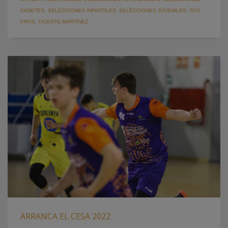
CADETES
,
SELECCIONES INFANTILES
,
SELECCIONES JUVENILES
,
TEO
PROS
,
VICENTE MARTÍNEZ
ARRANCA EL CESA 2022