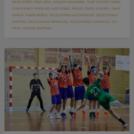
DAVID NÚÑEZ
,
FRAN VERA
,
JOAQUÍN ROCAMORA
,
JOSÉ VICENTE TOMÁS
,
LOREN RUBIO
,
MARÍA DEL MAR GÓMEZ
,
MIGUEL ÁNGEL ALEGRÍA
,
OMAR
GARCÍA
,
RUBÉN MUÑOZ
,
SELECCIONES AUTONÓMICAS
,
SELECCIONES
CADETES
,
SELECCIONES INFANTILES
,
SELECCIONES JUVENILES
,
TEO
PROS
,
VICENTE MARTÍNEZ