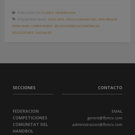
PUBLICADO EN
CLUBES
,
FEDERACION
ETIQUETADO BAJO:
CESA 2022
,
CESA LA MANGA DEL MAR MENOR
,
FRAN VERA
,
LOREN RUBIO
,
SELECCIONES AUTONÓMICAS
,
SELECCIONES JUVENILES
SECCIONES
CONTACTO
FEDERACION
EMAIL
COMPETICIONES
gerent@fbmcv.com
COMUNITAT DEL
administracion@fbmcv.com
HANDBOL