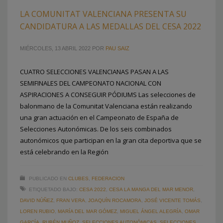
LA COMUNITAT VALENCIANA PRESENTA SU
CANDIDATURA A LAS MEDALLAS DEL CESA 2022
MIÉRCOLES, 13 ABRIL 2022
POR
PAU SAIZ
CUATRO SELECCIONES VALENCIANAS PASAN A LAS
SEMIFINALES DEL CAMPEONATO NACIONAL CON
ASPIRACIONES A CONSEGUIR PÓDIUMS Las selecciones de
balonmano de la Comunitat Valenciana están realizando
una gran actuación en el Campeonato de España de
Selecciones Autonómicas. De los seis combinados
autonómicos que participan en la gran cita deportiva que se
está celebrando en la Región
PUBLICADO EN
CLUBES
,
FEDERACION
ETIQUETADO BAJO:
CESA 2022
,
CESA LA MANGA DEL MAR MENOR
,
DAVID NÚÑEZ
,
FRAN VERA
,
JOAQUÍN ROCAMORA
,
JOSÉ VICENTE TOMÁS
,
LOREN RUBIO
,
MARÍA DEL MAR GÓMEZ
,
MIGUEL ÁNGEL ALEGRÍA
,
OMAR
GARCÍA
,
RUBÉN MUÑOZ
,
SELECCIONES AUTONÓMICAS
,
SELECCIONES