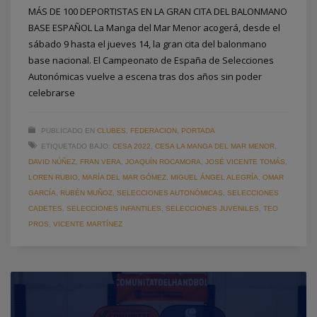
MÁS DE 100 DEPORTISTAS EN LA GRAN CITA DEL BALONMANO
BASE ESPAÑOL La Manga del Mar Menor acogerá, desde el
sábado 9 hasta el jueves 14, la gran cita del balonmano
base nacional. El Campeonato de España de Selecciones
Autonómicas vuelve a escena tras dos años sin poder
celebrarse
PUBLICADO EN
CLUBES
,
FEDERACION
,
PORTADA
ETIQUETADO BAJO:
CESA 2022
,
CESA LA MANGA DEL MAR MENOR
,
DAVID NÚÑEZ
,
FRAN VERA
,
JOAQUÍN ROCAMORA
,
JOSÉ VICENTE TOMÁS
,
LOREN RUBIO
,
MARÍA DEL MAR GÓMEZ
,
MIGUEL ÁNGEL ALEGRÍA
,
OMAR
GARCÍA
,
RUBÉN MUÑOZ
,
SELECCIONES AUTONÓMICAS
,
SELECCIONES
CADETES
,
SELECCIONES INFANTILES
,
SELECCIONES JUVENILES
,
TEO
PROS
,
VICENTE MARTÍNEZ