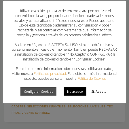
SÁBADO, 09 ABRIL 2022
POR
PAU SAIZ
Utilizamos cookies propias y de terceros para personalizar el
contenido de la web, proporcionarles funcionalidades a las redes
LAS SELECCIONES DE LA COMUNITAT VALENCIANA
sociales y para analizar el tráfico de nuestra web. Puede aceptar el
uso de esta tecnología o administrar su configuración y poder
CONSIGUEN CUATRO VICTORIAS EN LA JORNADA INAUGURAL
rechazarla, y así controlar completamente qué información se
DEL CAMPEONATO 823 días después, el Campeonato de
recopila y gestiona a través de los botones habilitados al efecto.
España de Selecciones Autonómicas ha vuelto a alzar el
Al clicar en "Sí, Acepto", ACEPTA SU USO, si bien podrá retirar su
telón. Los más de 120 deportistas de la Comunitat
consentimiento en cualquier momento. También puede RECHAZAR
Valenciana desplazados hasta la Región de Murcia han
la instalación de cookies clicando en “No Acepto" o CONFIGURAR la
instalación de cookies clicando en “Configurar Cookies”.
vivido de forma muy especial esta primera jornada
Para obtener más información sobre nuestras políticas de datos,
visite nuestra
Política de privacidad
. Para obtener más información al
PUBLICADO EN
CLUBES
,
FEDERACION
respecto, puedes consultar nuestra
Política de Cookies
.
ETIQUETADO BAJO:
CESA 2022
,
CESA LA MANGA DEL MAR MENOR
,
DAVID NÚÑEZ
,
FRAN VERA
,
JOAQUÍN ROCAMORA
,
JOSÉ VICENTE TOMÁS
,
Configurar Cookies
No acepto
Sí, Acepto
LOREN RUBIO
,
MARÍA DEL MAR GÓMEZ
,
MIGUEL ÁNGEL ALEGRÍA
,
OMAR
GARCÍA
,
RUBÉN MUÑOZ
,
SELECCIONES AUTONÓMICAS
,
SELECCIONES
CADETES
,
SELECCIONES INFANTILES
,
SELECCIONES JUVENILES
,
TEO
PROS
,
VICENTE MARTÍNEZ