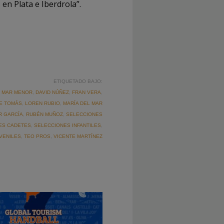
en Plata e Iberdrola”.
ETIQUETADO BAJO:
L MAR MENOR
,
DAVID NÚÑEZ
,
FRAN VERA
,
TE TOMÁS
,
LOREN RUBIO
,
MARÍA DEL MAR
R GARCÍA
,
RUBÉN MUÑOZ
,
SELECCIONES
ES CADETES
,
SELECCIONES INFANTILES
,
VENILES
,
TEO PROS
,
VICENTE MARTÍNEZ