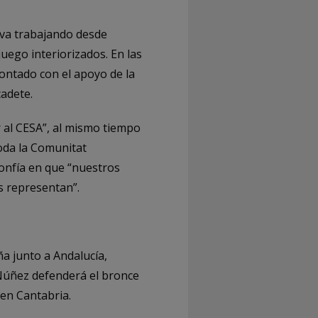
leva trabajando desde
uego interiorizados. En las
contado con el apoyo de la
cadete.
r al CESA”, al mismo tiempo
toda la Comunitat
onfía en que “nuestros
s representan”.
a junto a Andalucía,
 Núñez defenderá el bronce
 en Cantabria.