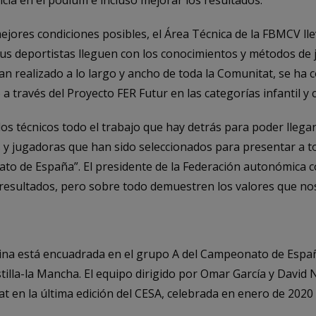
ia en el pódium e incluso mejorar los resultados.
mejores condiciones posibles, el Área Técnica de la FBMCV l
us deportistas lleguen con los conocimientos y métodos de j
an realizado a lo largo y ancho de toda la Comunitat, se ha 
a través del Proyecto FER Futur en las categorías infantil y 
os técnicos todo el trabajo que hay detrás para poder llega
es y jugadoras que han sido seleccionados para presentar a 
o de España”. El presidente de la Federación autonómica c
esultados, pero sobre todo demuestren los valores que no
ulina está encuadrada en el grupo A del Campeonato de Españ
illa-la Mancha. El equipo dirigido por Omar García y David
t en la última edición del CESA, celebrada en enero de 2020