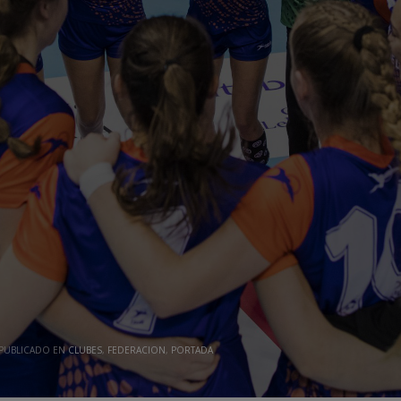
PUBLICADO EN
CLUBES
,
FEDERACION
,
PORTADA