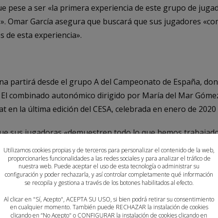
ue pese a ser «la primera experiencia de este grupo de jug
. Omar García asegura que buscará que sus jugadores «comp
s de esta experiencia».
ina partirá desde el grupo A del Campeonato de España, dond
s. El combinado autonómico dirigido por María del Mar Góme
t en la última edición del CESA, celebrada en enero de 2020
que sus jugadoras «demuestren todo lo que hemos trabajado
áximo sobre el 40×20». Respecto a los rivales, Gómez asegu
Utilizamos cookies propias y de terceros para personalizar el contenido de la web,
proporcionarles funcionalidades a las redes sociales y para analizar el tráfico de
ran nivel de exigencia», obligando a «pelear cada partido com
nuestra web. Puede aceptar el uso de esta tecnología o administrar su
configuración y poder rechazarla, y así controlar completamente qué información
se recopila y gestiona a través de los botones habilitados al efecto.
Al clicar en "Sí, Acepto", ACEPTA SU USO, si bien podrá retirar su consentimiento
ina partirá desde el grupo B del Campeonato de España junto
en cualquier momento. También puede RECHAZAR la instalación de cookies
clicando en “No Acepto" o CONFIGURAR la instalación de cookies clicando en