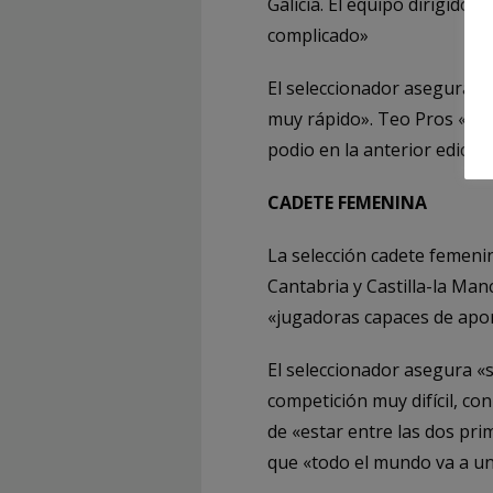
Galicia. El equipo dirigid
complicado»
El seleccionador asegura 
muy rápido». Teo Pros «esp
podio en la anterior edición
CADETE FEMENINA
La selección cadete femeni
Cantabria y Castilla-la Ma
«jugadoras capaces de aport
El seleccionador asegura «
competición muy difícil, co
de «estar entre las dos pr
que «todo el mundo va a u