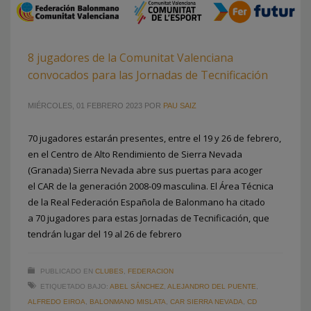
8 jugadores de la Comunitat Valenciana
convocados para las Jornadas de Tecnificación
MIÉRCOLES, 01 FEBRERO 2023
POR
PAU SAIZ
70 jugadores estarán presentes, entre el 19 y 26 de febrero,
en el Centro de Alto Rendimiento de Sierra Nevada
(Granada) Sierra Nevada abre sus puertas para acoger
el CAR de la generación 2008-09 masculina. El Área Técnica
de la Real Federación Española de Balonmano ha citado
a 70 jugadores para estas Jornadas de Tecnificación, que
tendrán lugar del 19 al 26 de febrero
PUBLICADO EN
CLUBES
,
FEDERACION
ETIQUETADO BAJO:
ABEL SÁNCHEZ
,
ALEJANDRO DEL PUENTE
,
ALFREDO EIROA
,
BALONMANO MISLATA
,
CAR SIERRA NEVADA
,
CD