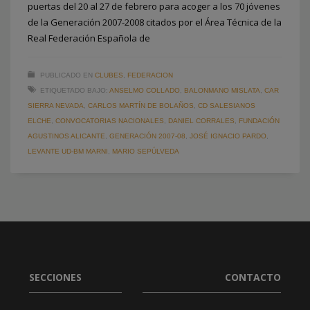
puertas del 20 al 27 de febrero para acoger a los 70 jóvenes
de la Generación 2007-2008 citados por el Área Técnica de la
Real Federación Española de
PUBLICADO EN
CLUBES
,
FEDERACION
ETIQUETADO BAJO:
ANSELMO COLLADO
,
BALONMANO MISLATA
,
CAR
SIERRA NEVADA
,
CARLOS MARTÍN DE BOLAÑOS
,
CD SALESIANOS
ELCHE
,
CONVOCATORIAS NACIONALES
,
DANIEL CORRALES
,
FUNDACIÓN
AGUSTINOS ALICANTE
,
GENERACIÓN 2007-08
,
JOSÉ IGNACIO PARDO
,
LEVANTE UD-BM MARNI
,
MARIO SEPÚLVEDA
SECCIONES
CONTACTO