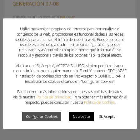
GENERACIÓN 07-08
JUEVES, 28 JULIO 2022
POR
PAU SAIZ
Utilizamos cookies propias y de terceros para personalizar el
70 jugadores trabajarán en el Centro de Alto Rendimiento de
contenido de la web, proporcionarles funcionalidades a las redes
Sierra Nevada (Granada) entre el 18 y el 25 de septiembre
sociales y para analizar el tráfico de nuestra web. Puede aceptar el
uso de esta tecnología o administrar su configuración y poder
El Centro de Alto Rendimiento de Sierra Nevada abrirá sus
rechazarla, y así controlar completamente qué información se
puertas del 18 al 25 de septiembre para acoger a los 70
recopila y gestiona a través de los botones habilitados al efecto.
jóvenes de la Generación masculina 2007-2008 citados por
Al clicar en "Sí, Acepto", ACEPTA SU USO, si bien podrá retirar su
el Área Técnica de la Real Federación Española
consentimiento en cualquier momento. También puede RECHAZAR
la instalación de cookies clicando en “No Acepto" o CONFIGURAR la
instalación de cookies clicando en “Configurar Cookies”.
PUBLICADO EN
FEDERACION
Para obtener más información sobre nuestras políticas de datos,
ETIQUETADO BAJO:
ANSELMO COLLADO
,
BALONMANO MISLATA
,
CAR
visite nuestra
Política de privacidad
. Para obtener más información al
SIERRA NEVADA
,
CARLOS MARTÍN DE BOLAÑOS
,
CBM ELCHE
,
respecto, puedes consultar nuestra
Política de Cookies
.
CONVOCATORIAS NACIONALES
,
DANIEL CORRALES
,
FUNDACIÓN
BALONMANO AGUSTINOS ALICANTE
,
LEVANTE UDBM MARNI
,
MARIO
Configurar Cookies
No acepto
Sí, Acepto
SEPÚLVEDA
,
OMAR GARCÍA