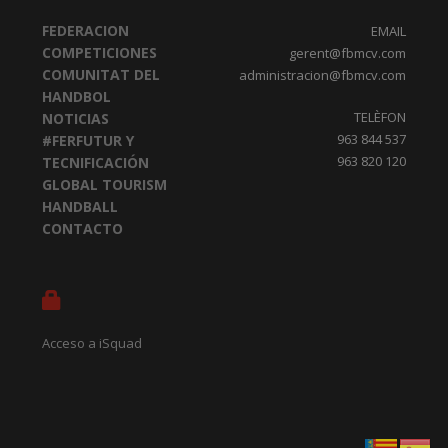
FEDERACION
EMAIL
COMPETICIONES
gerent@fbmcv.com
COMUNITAT DEL
administracion@fbmcv.com
HANDBOL
TELÈFON
NOTICIAS
963 844 537
#FERFUTUR Y
963 820 120
TECNIFICACIÓN
GLOBAL TOURISM
HANDBALL
CONTACTO
Acceso a iSquad