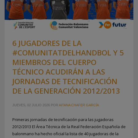
CAMPEONATO DEL MUNDO DE
BALONMANO PLAYA
JUEVES, 02 JULIO 2026
POR
AITANA CHAFER GARCÍA
6 JUGADORES DE LA
Las Guerreras de la Arena consiguen el bronce mundial en
#COMUNITATDELHANDBOL Y 5
Zagreb La selección española de balonmano playa
consigue la medalla de bronce en el Campeonato del
MIEMBROS DEL CUERPO
Mundo, un logro en el que la jugadora valenciana Paula
TÉCNICO ACUDIRÁN A LAS
Quiles ha tenido un papel destacado. Formada en la
JORNADAS DE TECNIFICACIÓN
Comunitat de l’Handbol, Quiles se ha consolidado como una
pieza
DE LA GENERACIÓN 2012/2013
PUBLICADO EN
FEDERACION
JUEVES, 02 JULIO 2026
POR
AITANA CHAFER GARCÍA
Primeras jornadas de tecnificación para las jugadoras
2012/2013 El Área Técnica de la Real Federación Española de
balonmano ha hecho oficial la lista de 40 jugadoras de la