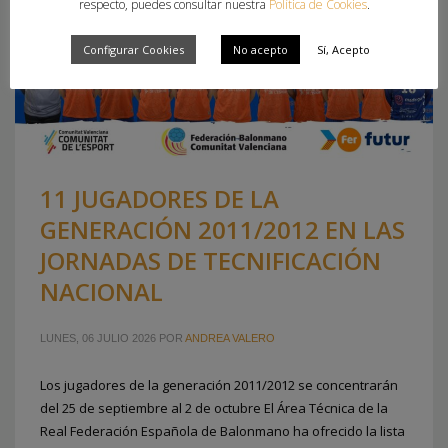
respecto, puedes consultar nuestra
Política de Cookies
.
Configurar Cookies
No acepto
Sí, Acepto
11 JUGADORES DE LA
GENERACIÓN 2011/2012 EN LAS
JORNADAS DE TECNIFICACIÓN
NACIONAL
LUNES, 06 JULIO 2026
POR
ANDREA VALERO
Los jugadores de la generación 2011/2012 se concentrarán
del 25 de septiembre al 2 de octubre El Área Técnica de la
Real Federación Española de Balonmano ha ofrecido la lista