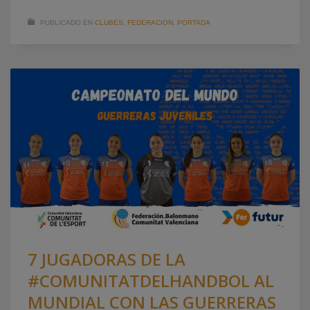
PUBLICADO EN
CLUBES
,
FEDERACION
,
PORTADA
7 JUGADORAS DE LA
#COMUNITATDELHANDBOL AL
MUNDIAL CON LAS GUERRERAS