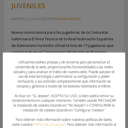
JUVENILES
MARTES, 21 JULIO 2026
POR
ANDREA VALERO
Nueva convocatoria para las jugadoras de la Comunitat
Valenciana El Área Técnica de la Real Federación Española
de Balonmano ha hecho oficial la lista de 17 jugadoras que
participarán en el Campeonato del Mundo en Rumanía.
Dentro de la que se encuentran siete jugadoras de la
Utilizamos cookies propias y de terceros para personalizar el
#Comunitatdelhandbol: Rebeca Secades, Lucia Calleja,
contenido de la web, proporcionarles funcionalidades a las redes
Laura Ferrer, Andrea Pérez,
sociales y para analizar el tráfico de nuestra web. Puede aceptar el
uso de esta tecnología o administrar su configuración y poder
rechazarla, y así controlar completamente qué información se
recopila y gestiona a través de los botones habilitados al efecto.
PUBLICADO EN
FEDERACION
,
PORTADA
,
SELECCIONES NACIONALES
Al clicar en "Sí, Acepto", ACEPTA SU USO, si bien podrá retirar su
consentimiento en cualquier momento. También puede RECHAZAR
la instalación de cookies clicando en “No Acepto" o CONFIGURAR la
instalación de cookies clicando en “Configurar Cookies”.
Para obtener más información sobre nuestras políticas de datos,
visite nuestra
Política de privacidad
. Para obtener más información al