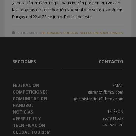
2
3
1
generación 2012/2013 que participarán por primera vez en
las Jornadas de Tecnificación Nacional que se realizarán en
Burgos del 22 al 28 de junio. Dentro de esta
PUBLICADO EN
FEDERACION
,
PORTADA
,
SELECCIONES NACIONALES
SECCIONES
CONTACTO
FEDERACION
EMAIL
COMPETICIONES
gerent@fbmcv.com
COMUNITAT DEL
administracion@fbmcv.com
HANDBOL
TELÈFON
NOTICIAS
963 844 537
#FERFUTUR Y
963 820 120
TECNIFICACIÓN
GLOBAL TOURISM