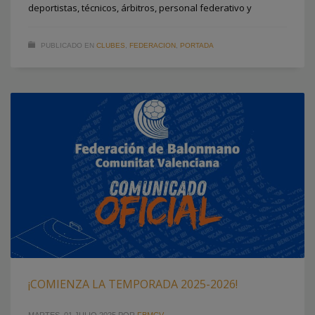
deportistas, técnicos, árbitros, personal federativo y
PUBLICADO EN
CLUBES
,
FEDERACION
,
PORTADA
¡COMIENZA LA TEMPORADA 2025-2026!
MARTES, 01 JULIO 2025
POR
FBMCV