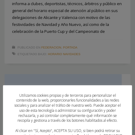
informa a clubes, deportistas, técnicos, árbitros y público en
general del horario especial de atención al público en sus
delegaciones de Alicante y Valencia con motivo de las
festividades de Navidad y Año Nuevo, así como de la
celebración de la Puerto Cup y del Campeonato de
PUBLICADO EN
FEDERACION
,
PORTADA
ETIQUETADO BAJO:
HORARIO NAVIDADES
Utilizamos cookies propias y de terceros para personalizar el
contenido de la web, proporcionarles funcionalidades a las redes
sociales y para analizar el tráfico de nuestra web. Puede aceptar el
uso de esta tecnología o administrar su configuración y poder
rechazarla, y así controlar completamente qué información se
recopila y gestiona a través de los botones habilitados al efecto.
AYUDAS URGENTES PARA ENTIDADES
Al clicar en "Sí, Acepto", ACEPTA SU USO, si bien podrá retirar su
DEPORTIVAS AFECTADAS POR LA DANA