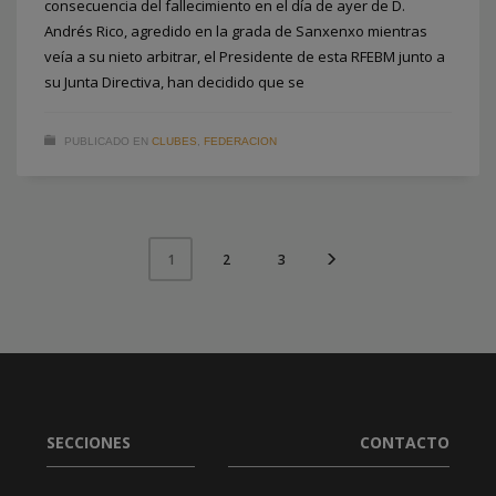
consecuencia del fallecimiento en el día de ayer de D.
Andrés Rico, agredido en la grada de Sanxenxo mientras
veía a su nieto arbitrar, el Presidente de esta RFEBM junto a
su Junta Directiva, han decidido que se
PUBLICADO EN
CLUBES
,
FEDERACION
2
3
1
SECCIONES
CONTACTO