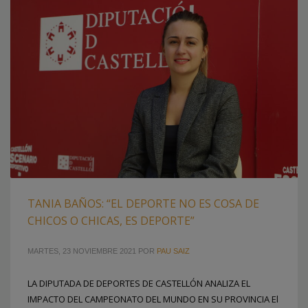
TANIA BAÑOS: “EL DEPORTE NO ES COSA DE
CHICOS O CHICAS, ES DEPORTE”
MARTES, 23 NOVIEMBRE 2021
POR
PAU SAIZ
LA DIPUTADA DE DEPORTES DE CASTELLÓN ANALIZA EL
IMPACTO DEL CAMPEONATO DEL MUNDO EN SU PROVINCIA El