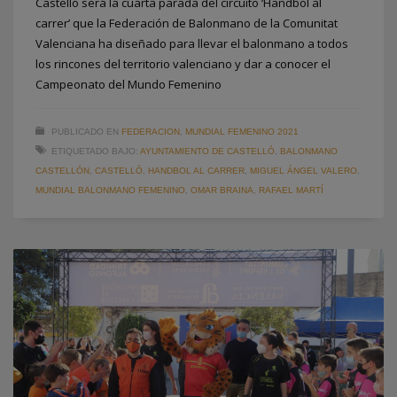
Castelló será la cuarta parada del circuito ‘Handbol al
carrer’ que la Federación de Balonmano de la Comunitat
Valenciana ha diseñado para llevar el balonmano a todos
los rincones del territorio valenciano y dar a conocer el
Campeonato del Mundo Femenino
PUBLICADO EN
FEDERACION
,
MUNDIAL FEMENINO 2021
ETIQUETADO BAJO:
AYUNTAMIENTO DE CASTELLÓ
,
BALONMANO
CASTELLÓN
,
CASTELLÓ
,
HANDBOL AL CARRER
,
MIGUEL ÁNGEL VALERO
,
MUNDIAL BALONMANO FEMENINO
,
OMAR BRAINA
,
RAFAEL MARTÍ