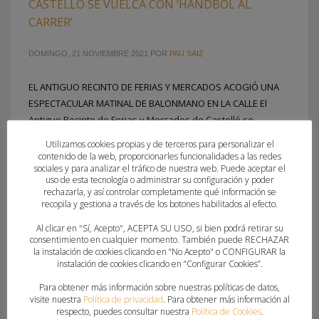
CASTELLÓ SE VUELCA CON ‘HANDBOL AL
CARRER’
DOMINGO, 21 NOVIEMBRE 2021
POR
PAU SAIZ
EL ANTIGUO RECINTO DE FERIAS Y MERCADOS ACOGIÓ UNA
ESPECTACULAR MATINAL DE BALONMANO EN LA CALLE El
Antiguo Recinto de Ferias y Mercados de Castelló se
transformó por completo para acoger la cuarta parada del
Utilizamos cookies propias y de terceros para personalizar el
circuito ‘Handbol al Carrer’, una actividad organizada por la
contenido de la web, proporcionarles funcionalidades a las redes
sociales y para analizar el tráfico de nuestra web. Puede aceptar el
Federación de Balonmano de la Comunitat Valenciana y que
uso de esta tecnología o administrar su configuración y poder
cuenta con el
rechazarla, y así controlar completamente qué información se
recopila y gestiona a través de los botones habilitados al efecto.
PUBLICADO EN
FEDERACION
,
MUNDIAL FEMENINO 2021
Al clicar en "Sí, Acepto", ACEPTA SU USO, si bien podrá retirar su
consentimiento en cualquier momento. También puede RECHAZAR
ETIQUETADO BAJO:
AYUNTAMIENTO DE CASTELLÓN
,
BM CASTELLÓN
,
la instalación de cookies clicando en “No Acepto" o CONFIGURAR la
CASTELLÓ
,
HANDBOL AL CARRER
,
LOLA
,
MUNDIAL BALONMANO
instalación de cookies clicando en “Configurar Cookies”.
FEMENINO
Para obtener más información sobre nuestras políticas de datos,
visite nuestra
Política de privacidad
. Para obtener más información al
respecto, puedes consultar nuestra
Política de Cookies
.