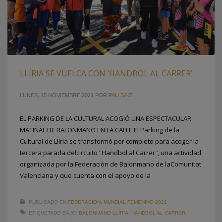
LLÍRIA SE VUELCA CON ‘HANDBOL AL CARRER’
LUNES, 15 NOVIEMBRE 2021
POR
PAU SAIZ
EL PARKING DE LA CULTURAL ACOGIÓ UNA ESPECTACULAR
MATINAL DE BALONMANO EN LA CALLE El Parking de la
Cultural de Llíria se transformó por completo para acoger la
tercera parada delcircuito ‘ Handbol al Carrer ’, una actividad
organizada por la Federación de Balonmano de laComunitat
Valenciana y que cuenta con el apoyo de la
PUBLICADO EN
FEDERACION
,
MUNDIAL FEMENINO 2021
ETIQUETADO BAJO:
BALONMANO LLÍRIA
,
HANDBOL AL CARRER
,