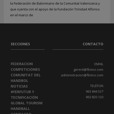
1
3
2
ETIQUETADO BAJO:
ENTRADAS
,
MUNDIAL BALONMANO FEMENINO
la Federación de Balonmano de la Comunitat Valenciana y
que cuenta con el apoyo de la Fundación Trinidad Alfonso
en el marco de
PUBLICADO EN
FEDERACION
,
MUNDIAL FEMENINO 2021
ETIQUETADO BAJO:
DIANA BOX
,
HANDBOL AL CARRER
,
MUNDIAL
BALONMANO FEMENINO
,
TORREVIEJA
SECCIONES
CONTACTO
FEDERACION
EMAIL
COMPETICIONES
gerent@fbmcv.com
COMUNITAT DEL
administracion@fbmcv.com
HANDBOL
TELÈFON
NOTICIAS
963 844 537
#FERFUTUR Y
963 820 120
TECNIFICACIÓN
GLOBAL TOURISM
HANDBALL