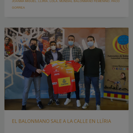
JOANMA MIGUEL
,
LLÍRIA
,
LOLA
,
MUNDIAL BALONMANO FEMENINO
,
PACO
GORREA
EL BALONMANO SALE A LA CALLE EN LLÍRIA