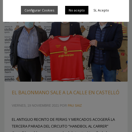
Configurar Cookies
No acepto
Sí, Acepto
EL BALONMANO SALE A LA CALLE EN CASTELLÓ
VIERNES, 19 NOVIEMBRE 2021
POR
PAU SAIZ
EL ANTIGUO RECINTO DE FERIAS Y MERCADOS ACOGERÁ LA
TERCERA PARADA DEL CIRCUITO “HANDBOL AL CARRER”