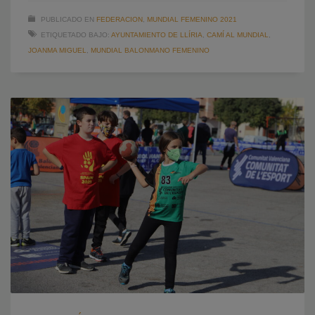
PUBLICADO EN
FEDERACION
,
MUNDIAL FEMENINO 2021
ETIQUETADO BAJO:
AYUNTAMIENTO DE LLÍRIA
,
CAMÍ AL MUNDIAL
,
JOANMA MIGUEL
,
MUNDIAL BALONMANO FEMENINO