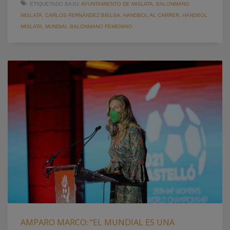
ETIQUETADO BAJO:
AYUNTAMIENTO DE MISLATA
,
BALONMANO
MISLATA
,
CARLOS FERNÁNDEZ BIELSA
,
HANDBOL AL CARRER
,
HANDBOL
MISLATA
,
MUNDIAL BALONMANO FEMENINO
AMPARO MARCO: “EL MUNDIAL ES UNA