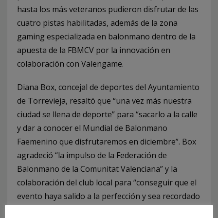
hasta los más veteranos pudieron disfrutar de las
cuatro pistas habilitadas, además de la zona
gaming especializada en balonmano dentro de la
apuesta de la FBMCV por la innovación en
colaboración con Valengame.
Diana Box, concejal de deportes del Ayuntamiento
de Torrevieja, resaltó que “una vez más nuestra
ciudad se llena de deporte” para “sacarlo a la calle
y dar a conocer el Mundial de Balonmano
Faemenino que disfrutaremos en diciembre”. Box
agradeció “la impulso de la Federación de
Balonmano de la Comunitat Valenciana” y la
colaboración del club local para “conseguir que el
evento haya salido a la perfección y sea recordado
por todos”.