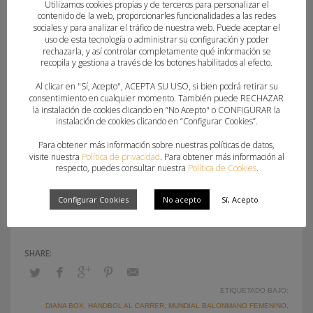
Utilizamos cookies propias y de terceros para personalizar el
contenido de la web, proporcionarles funcionalidades a las redes
El presidente de la Federación de Balonmano de la
sociales y para analizar el tráfico de nuestra web. Puede aceptar el
Comunitat Valenciana, Pedro Fuertes, se mostró
uso de esta tecnología o administrar su configuración y poder
rechazarla, y así controlar completamente qué información se
“satisfecho con la movilización de grandes y
recopila y gestiona a través de los botones habilitados al efecto.
pequeños” en la acción promocional del Mundial
Al clicar en "Sí, Acepto", ACEPTA SU USO, si bien podrá retirar su
de Balonmano Femenino. Fuertes destacó “el
consentimiento en cualquier momento. También puede RECHAZAR
la instalación de cookies clicando en “No Acepto" o CONFIGURAR la
apoyo indispensable” del Ayuntamiento de
instalación de cookies clicando en “Configurar Cookies”.
Torrevieja y el CBM Mare Nostrum Torrevieja, así
Para obtener más información sobre nuestras políticas de datos,
como “la participación de clubes cercanos que se
visite nuestra
Política de privacidad
. Para obtener más información al
respecto, puedes consultar nuestra
Política de Cookies
.
han querido sumar a la fiesta del balonmano en la
calle”.
Configurar Cookies
No acepto
Sí, Acepto
ETIQUETADO BAJO:
DIANA BOX
,
HANDBOL AL CARRER
,
MUNDIAL BALONMANO FEMENINO
,