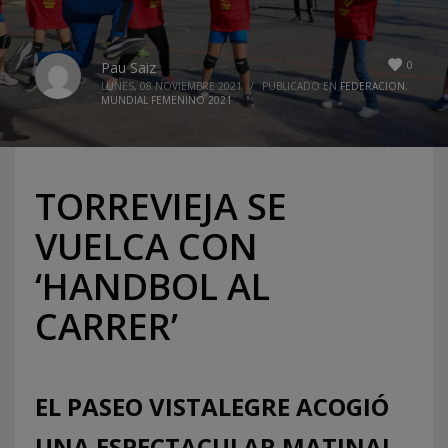
0
Pau Saiz
LUNES, 08 NOVIEMBRE 2021
/
PUBLICADO EN
FEDERACION
,
MUNDIAL FEMENINO 2021
TORREVIEJA SE
VUELCA CON
‘HANDBOL AL
CARRER’
EL PASEO VISTALEGRE ACOGIÓ
UNA ESPECTACULAR MATINAL