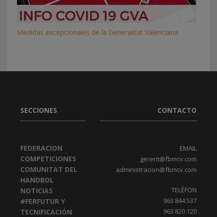
Medidas excepcionales de la Generalitat Valenciana
SECCIONES
CONTACTO
FEDERACION
EMAIL
COMPETICIONES
gerent@fbmcv.com
COMUNITAT DEL
administracion@fbmcv.com
HANDBOL
TELÈFON
NOTICIAS
963 844 537
#FERFUTUR Y
963 820 120
TECNIFICACIÓN