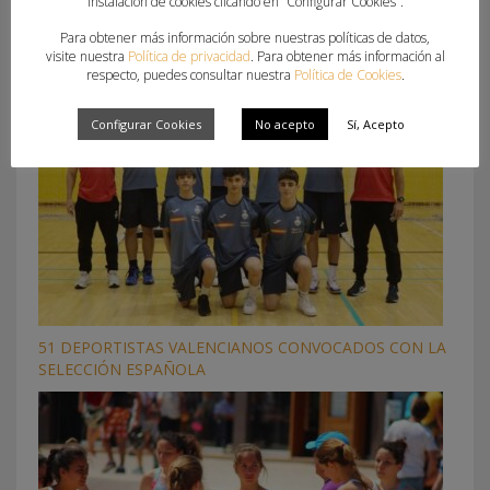
instalación de cookies clicando en “Configurar Cookies”.
LIBRO “HISTORIA DEL BALONMANO DE LA COMUNITAT
Para obtener más información sobre nuestras políticas de datos,
VALENCIANA”
visite nuestra
Política de privacidad
. Para obtener más información al
respecto, puedes consultar nuestra
Política de Cookies
.
Configurar Cookies
No acepto
Sí, Acepto
51 DEPORTISTAS VALENCIANOS CONVOCADOS CON LA
SELECCIÓN ESPAÑOLA