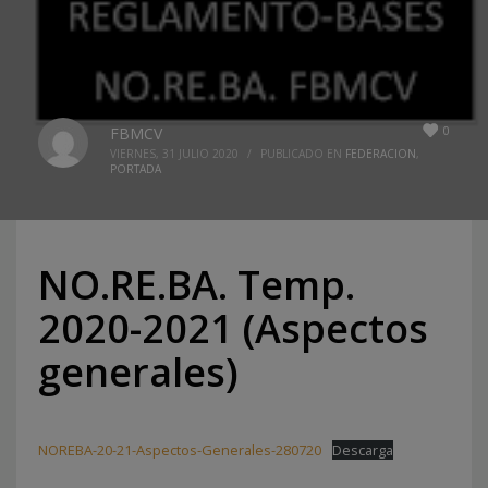
0
FBMCV
VIERNES, 31 JULIO 2020
/
PUBLICADO EN
FEDERACION
,
PORTADA
NO.RE.BA. Temp.
2020-2021 (Aspectos
generales)
NOREBA-20-21-Aspectos-Generales-280720
Descarga