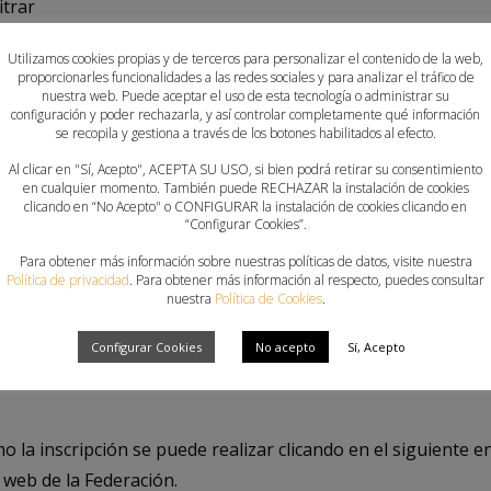
itrar
Utilizamos cookies propias y de terceros para personalizar el contenido de la web,
proporcionarles funcionalidades a las redes sociales y para analizar el tráfico de
nuestra web. Puede aceptar el uso de esta tecnología o administrar su
configuración y poder rechazarla, y así controlar completamente qué información
se recopila y gestiona a través de los botones habilitados al efecto.
Al clicar en "Sí, Acepto", ACEPTA SU USO, si bien podrá retirar su consentimiento
en cualquier momento. También puede RECHAZAR la instalación de cookies
ncluye:
clicando en “No Acepto" o CONFIGURAR la instalación de cookies clicando en
“Configurar Cookies”.
V
Para obtener más información sobre nuestras políticas de datos, visite nuestra
Política de privacidad
. Para obtener más información al respecto, puedes consultar
nuestra
Política de Cookies
.
uerto
n, exclusión y jugador lesionado
Configurar Cookies
No acepto
Sí, Acepto
o la inscripción se puede realizar clicando en el siguiente e
 web de la Federación.