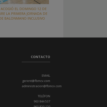
 ACOGIÓ EL DOMINGO 12 DE
RE LA PRIMERA JORNADA DE
 DE BALONMANO INCLUSIVO
CONTACTO
EMAIL
gerent@fbmcv.com
administracion@fbmcv.com
TELÈFON
963 844 537
963 820 120