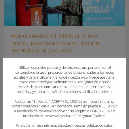
AMPARO MARCO: “EL MUNDIAL ES UNA
OPORTUNIDAD PARA LA REACTIVACIÓN
ECONÓMICA DE LA CIUDAD”
MIÉRCOLES, 24 NOVIEMBRE 2021
POR
PAU SAIZ
Utilizamos cookies propias y de terceros para personalizar el
contenido de la web, proporcionarles funcionalidades a las redes
LA ALCALDESA DE CASTELLÓ ANALIZA EL IMPACTO DEL
sociales y para analizar el tráfico de nuestra web. Puede aceptar el
uso de esta tecnología o administrar su configuración y poder
CAMPEONATO DEL MUNDO EN LA CAPITAL DE LA PLANA El
rechazarla, y así controlar completamente qué información se
próximo mes de diciembre es la fecha elegida para la
recopila y gestiona a través de los botones habilitados al efecto.
disputa del Campeonato del Mundo de Balonmano
Al clicar en "Sí, Acepto", ACEPTA SU USO, si bien podrá retirar su
Femenino, un evento histórico en el panorama deportivo
consentimiento en cualquier momento. También puede RECHAZAR
nacional y que tendrá a la Comunitat Valenciana como
la instalación de cookies clicando en “No Acepto" o CONFIGURAR la
instalación de cookies clicando en “Configurar Cookies”.
protagonista. Castelló será
Para obtener más información sobre nuestras políticas de datos,