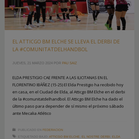
EL ATTICGO BM ELCHE SE LLEVA EL DERBI DE
LA #COMUNITATDELHANDBOL
JUEVES, 21 MARZO 2024
POR
PAU SAIZ
ELDA PRESTIGIO CAE FRENTE A LAS ILICITANAS EN EL
FLORENTINO IBÁÑEZ (15-25) El Elda Prestigio ha recibido hoy
en casa, en el Ciudad de Elda, al Atticgo BM Elche en el derbi
de la #comunitatdelhandbol. El Atticgo BM Elche ha dado el
último paso para depender de sí mismo el próximo sábado
ante Mecalia Atlético
PUBLICADO EN
FEDERACION
ETIQUETADO BAJO:
ATTICGO BM ELCHE
,
EL NOSTRE DERBI
,
ELDA