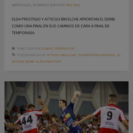
MIÉRCOLES, 20 MARZO 2024
POR
PAU SAIZ
ELDA PRESTIGIO Y ATTICGO BM ELCHE AFRONTAN EL DERBI
COMO UNA FINAL EN SUS CAMINOS DE CARA A FINAL DE
TEMPORADA
PUBLICADO EN
CLUBES
,
FEDERACION
ETIQUETADO BAJO:
ATTICGO BM ELCHE
,
COMUNITATDELHANDBOL
,
EL
NOSTRE DERBI
,
ELDA PRESTIGIO