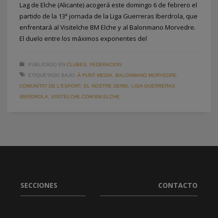
Lag de Elche (Alicante) acogerá este domingo 6 de febrero el
partido de la 13ª jornada de la Liga Guerreras Iberdrola, que
enfrentará al Visitelche BM Elche y al Balonmano Morvedre.
El duelo entre los máximos exponentes del
PUBLICADO EN
CLUBES
,
FEDERACION
ETIQUETADO BAJO:
À PUNT MEDIA
,
BALONMANO MORVEDRE
,
COMUNITAT DE L'ESPORT
,
EL NOSTRE DERBI
,
LIGA GUERRERAS
IBERDROLA
,
VISITELCHE.COM BM ELCHE
SECCIONES
CONTACTO