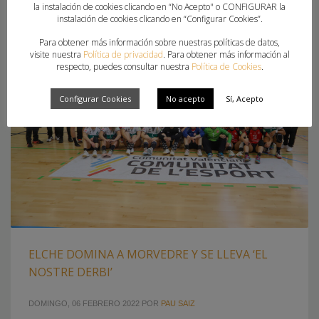
la instalación de cookies clicando en “No Acepto" o CONFIGURAR la
instalación de cookies clicando en “Configurar Cookies”.
Para obtener más información sobre nuestras políticas de datos,
visite nuestra
Política de privacidad
. Para obtener más información al
respecto, puedes consultar nuestra
Política de Cookies
.
Configurar Cookies
No acepto
Sí, Acepto
ELCHE DOMINA A MORVEDRE Y SE LLEVA ‘EL
NOSTRE DERBI’
DOMINGO, 06 FEBRERO 2022
POR
PAU SAIZ