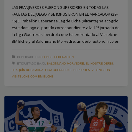
LAS FRANJIVERDES FUERON SUPERIORES EN TODAS LAS
FACETAS DEL JUEGO Y SE IMPUSIERON EN EL MARCADOR (29-
15) El Pabellón Esperanza Lag de Elche (Alicante) ha acogido
este domingo el partido correspondiente a la 13ª jornada de
la Liga Guerreras Iberdrola que ha enfrentado al Visitelche
BM Elche y al Balonmano Morvedre, un derbi autonómico en
PUBLICADO EN
CLUBES
,
FEDERACION
ETIQUETADO BAJO:
BALONMANO MORVEDRE
,
EL NOSTRE DERBI
,
JOAQUÍN ROCAMORA
,
LIGA GUERRERAS IBERDROLA
,
VICENT SOS
,
VISITELCHE.COM BM ELCHE