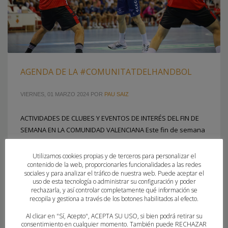
AGENDA DE LA #COMUNITATDELHANDBOL
VIERNES, 01 MARZO 2024
POR
PAU SAIZ
ACTIVIDADES DE CLUBES Y EVENTOS DE INTERÉS DEL FIN DE
SEMANA EN LA COMUNIDAD VALENCIANA Este fin de semana
darán comienzo las Ligas Autonómicas dels Jocs Esportius
que enfrentarán a 8 equipos en cada categoría infantil y
Utilizamos cookies propias y de terceros para personalizar el
contenido de la web, proporcionarles funcionalidades a las redes
cadete por un billete a la Fase Final Autonómica que tendrá
sociales y para analizar el tráfico de nuestra web. Puede aceptar el
lugar el próximo sábado 4 de mayo
uso de esta tecnología o administrar su configuración y poder
rechazarla, y así controlar completamente qué información se
recopila y gestiona a través de los botones habilitados al efecto.
PUBLICADO EN
FEDERACION
Al clicar en "Sí, Acepto", ACEPTA SU USO, si bien podrá retirar su
ETIQUETADO BAJO:
COMUNITATDELHANDBOL
,
EL NOSTRE DERBI
consentimiento en cualquier momento. También puede RECHAZAR