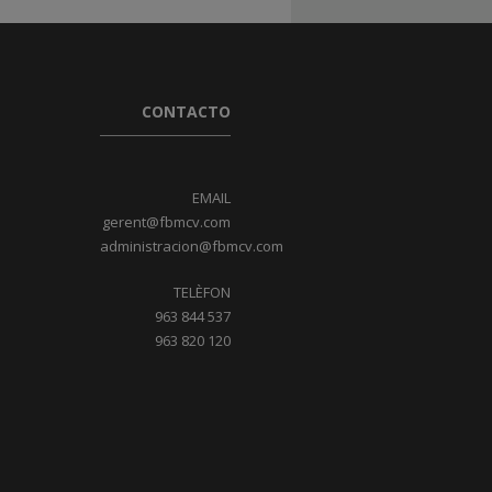
CONTACTO
EMAIL
gerent@fbmcv.com
administracion@fbmcv.com
TELÈFON
963 844 537
963 820 120