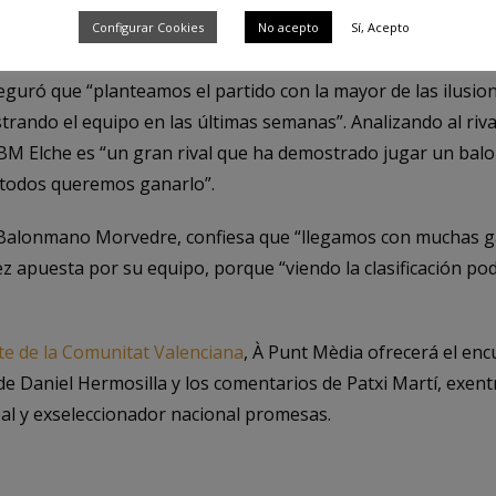
cultades que el líder Super Amara Bera Bera
tuvo para sacar l
Configurar Cookies
No acepto
Sí, Acepto
seguró que “planteamos el partido con la mayor de las ilusio
ando el equipo en las últimas semanas”. Analizando al rival
e BM Elche es “un gran rival que ha demostrado jugar un bal
 todos queremos ganarlo”.
 Balonmano Morvedre, confiesa que “llegamos con muchas g
z apuesta por su equipo, porque “viendo la clasificación po
te de la Comunitat Valenciana
, À Punt Mèdia ofrecerá el enc
 de Daniel Hermosilla y los comentarios de Patxi Martí, exe
bal y exseleccionador nacional promesas.