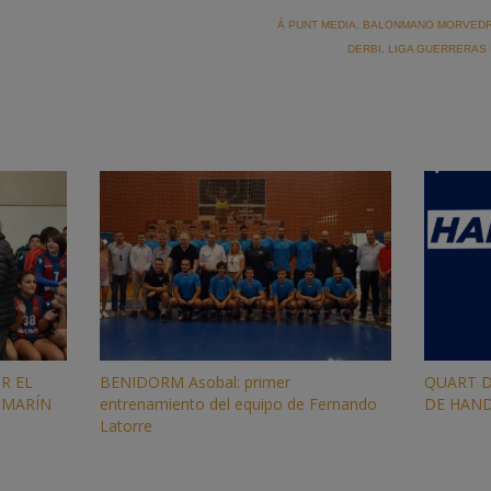
À PUNT MEDIA
,
BALONMANO MORVED
DERBI
,
LIGA GUERRERAS
R EL
BENIDORM Asobal: primer
QUART D
 MARÍN
entrenamiento del equipo de Fernando
DE HAND
Latorre