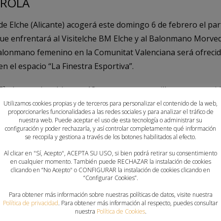
DROLA
e Elche (Alicante) acogerá este domingo 6 de febrero el part
ue enfrentará al Visitelche BM Elche y al Balonmano Morvedr
lonmano femenino en la Comunitat Valenciana será ofrecido
en el espacio “La Finestra Esportiva”.
7ª plaza en la tabla, con 13 puntos en su casillero y un part
 el Caja Rural Aula Valladolid de la 11ª jornada. El equipo d
Utilizamos cookies propias y de terceros para personalizar el contenido de la web,
proporcionarles funcionalidades a las redes sociales y para analizar el tráfico de
disputado tan solo un encuentro liguero en lo que va de 2
nuestra web. Puede aceptar el uso de esta tecnología o administrar su
configuración y poder rechazarla, y así controlar completamente qué información
ue hay que sumar los dos partidos de la eliminatoria de
octav
se recopila y gestiona a través de los botones habilitados al efecto.
abi Arazim
.
Al clicar en "Sí, Acepto", ACEPTA SU USO, si bien podrá retirar su consentimiento
en cualquier momento. También puede RECHAZAR la instalación de cookies
 Morvedre llega a “El Nostre Derbi” tras haber caído
elimina
clicando en “No Acepto" o CONFIGURAR la instalación de cookies clicando en
“Configurar Cookies”.
ollers. Las saguntinas
consiguieron la victoria en la ida
, pe
Para obtener más información sobre nuestras políticas de datos, visite nuestra
eras Iberdrola suman 6 puntos, que les coloca en la 11ª posic
Política de privacidad
. Para obtener más información al respecto, puedes consultar
a demostrado ser un equipo correoso y que no se deja intim
nuestra
Política de Cookies
.