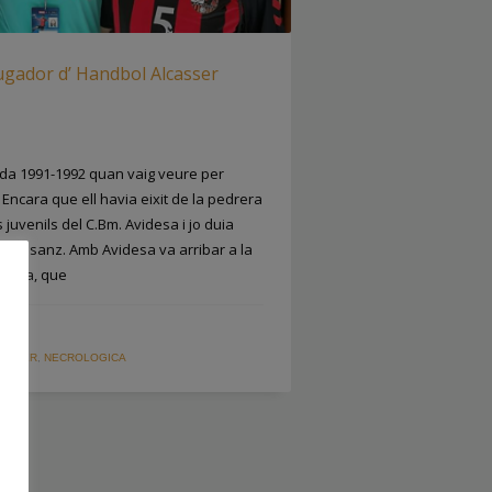
ugador d’ Handbol Alcasser
ada 1991-1992 quan vaig veure per
ncara que ell havia eixit de la pedrera
s juvenils del C.Bm. Avidesa i jo duia
D. Calasanz. Amb Avidesa va arribar a la
panya, que
LLACER
,
NECROLOGICA