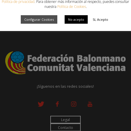
Política de privacidad
. Para obtener más información al respecto, puedes consultar
nuestra
Política de Cookies
.
Configurar Cookies
No acepto
Sí, Acepto
¡Síguenos en las redes sociales!
Legal
Contacto