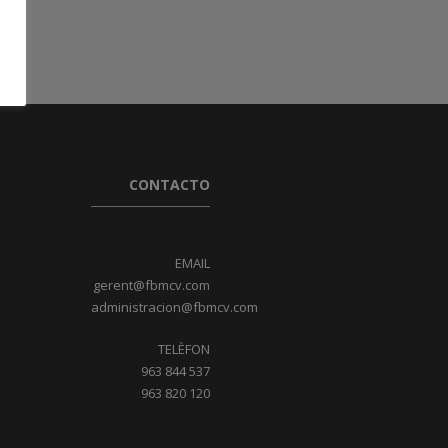
CONTACTO
EMAIL
gerent@fbmcv.com
administracion@fbmcv.com
TELÈFON
963 844 537
963 820 120