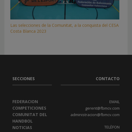
Las selecciones de la Comunitat, a la conquista del CESA
Costa Blanca 2023
SECCIONES
CONTACTO
FEDERACION
EMAIL
COMPETICIONES
gerent@fbmcv.com
COMUNITAT DEL
administracion@fbmcv.com
HANDBOL
TELÈFON
NOTICIAS