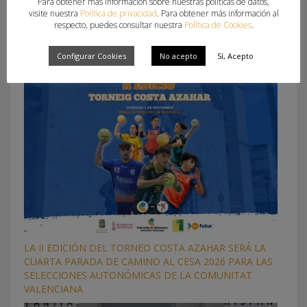
Para obtener más información sobre nuestras políticas de datos,
visite nuestra
Política de privacidad
. Para obtener más información al
respecto, puedes consultar nuestra
Política de Cookies
.
What you can read next
Configurar Cookies
No acepto
Sí, Acepto
LA II EDICIÓN DEL TORNEO COSTA AZAHAR SERÁ LA
CUARTA PARADA DE CAMINO AL CESA 2026 PARA LAS
SELECCIONES AUTONÓMICAS DE LA COMUNITAT
VALENCIANA