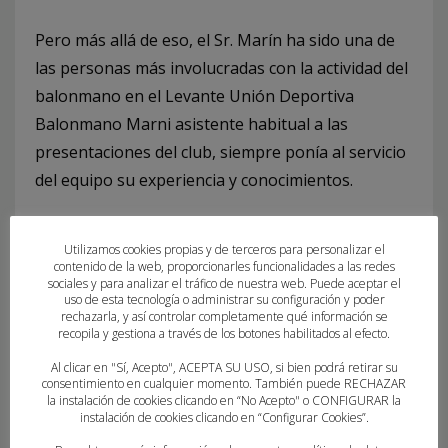
Pero más allá de eso, el Sr. Marín ha sido una de
las personas más involucradas con la actividad del
balonmano en el Levante Unión Deportiva
Balonmano Marni asistente habitual a las
presentaciones del club, siempre ponía al servicio
del equipo su experiencia y conocimientos.
Despedimos a una persona que siempre apoyó al
Utilizamos cookies propias y de terceros para personalizar el
balonmano y a quien siempre recordaremos por
contenido de la web, proporcionarles funcionalidades a las redes
su compromiso y calidez. Descanse en paz.
sociales y para analizar el tráfico de nuestra web. Puede aceptar el
uso de esta tecnología o administrar su configuración y poder
rechazarla, y así controlar completamente qué información se
recopila y gestiona a través de los botones habilitados al efecto.
Al clicar en "Sí, Acepto", ACEPTA SU USO, si bien podrá retirar su
consentimiento en cualquier momento. También puede RECHAZAR
la instalación de cookies clicando en “No Acepto" o CONFIGURAR la
instalación de cookies clicando en “Configurar Cookies”.
ETIQUETADO BAJO:
NECROLOGICA