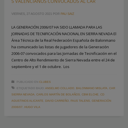
5 VALENCIANOS CONVOCADOS AL CAR
VIERNES, 27 AGOSTO 2021
POR
PAU SAIZ
LA GENERACIÓN 2006/07 HA SIDO LLAMADA PARA LAS
JORNADAS DE TECNIFICACIÓN NACIONAL EN SIERRA NEVADA El
Área Técnica de la Real Federación Española de Balonmano
ha comunicado las listas de jugadores de la Generación
2006-07 convocados para las Jornadas de Tecnificación en el
Centro de Alto Rendimiento de Sierra Nevada entre el 24 de
septiembre y el 1 de octubre. Los
PUBLICADO EN
CLUBES
ETIQUETADO BAJO:
ANSELMO COLLADO
,
BALONMANO MISLATA
,
CAR
SIERRA NEVADA
,
CARLOS MARTÍN DE BOLAÑOS
,
CBM ELCHE
,
CD
AGUSTINOS ALICANTE
,
DAVID CARREÑO
,
FAUS TALENS
,
GENERACIÓN
2006/07
,
HUGO VILA