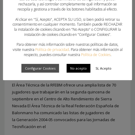
rechazarla, y así controlar completamente qué información se
recopila y gestiona a través de los botones habilitados al efecto.
Al clicar en "Sí, Acepto", ACEPTA SU USO, si bien podrá retirar su
consentimiento en cualquier momento. También puede RECHAZAR
la instalación de cookies clicando en “No Acepto" o CONFIGURAR la
instalación de cookies clicando en “Configurar Cookies”.
Para obtener más información sobre nuestras políticas de datos,
5 VALENCIANOS CONVOCADOS AL CAR DE
visite nuestra
Política de privacidad
. Para obtener más información al
respecto, puedes consultar nuestra
Política de Cookies
.
SIERRA NEVADA
Configurar Cookies
No acepto
Sí, Acepto
LUNES, 13 SEPTIEMBRE 2021
POR
PAU SAIZ
El Área Técnica de la RFEBM ofrece una amplia lista de 70
jugadores que trabajarán en la segunda quincena de
septiembre en el Centro de Alto Rendimiento de Sierra
Nevada El Área Técnica de la Real Federación Española de
Balonmano ha comunicado las listas de jugadores de
la Generación 2004-05 convocados para las Jornadas de
Tecnificación en el