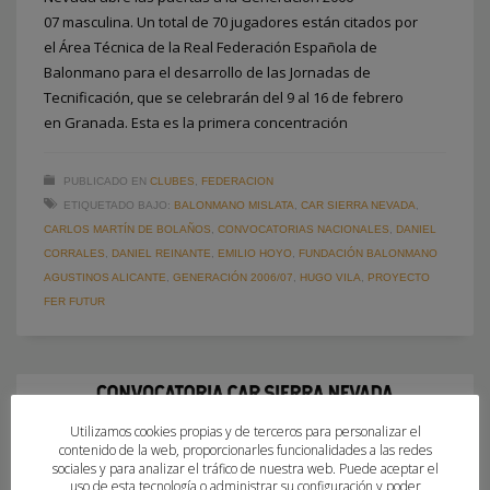
07 masculina. Un total de 70 jugadores están citados por
el Área Técnica de la Real Federación Española de
Balonmano para el desarrollo de las Jornadas de
Tecnificación, que se celebrarán del 9 al 16 de febrero
en Granada. Esta es la primera concentración
PUBLICADO EN
CLUBES
,
FEDERACION
ETIQUETADO BAJO:
BALONMANO MISLATA
,
CAR SIERRA NEVADA
,
CARLOS MARTÍN DE BOLAÑOS
,
CONVOCATORIAS NACIONALES
,
DANIEL
CORRALES
,
DANIEL REINANTE
,
EMILIO HOYO
,
FUNDACIÓN BALONMANO
AGUSTINOS ALICANTE
,
GENERACIÓN 2006/07
,
HUGO VILA
,
PROYECTO
FER FUTUR
Utilizamos cookies propias y de terceros para personalizar el
contenido de la web, proporcionarles funcionalidades a las redes
sociales y para analizar el tráfico de nuestra web. Puede aceptar el
uso de esta tecnología o administrar su configuración y poder