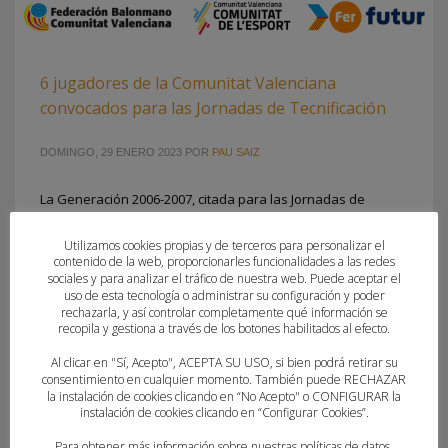
6 jugadores de la Comunitat Valenciana
convocados para las Jornadas de Tecnificación
DOMINGO, 29 ENERO 2023
POR
PAU SAIZ
La Generación 2006-2007, citada para las Jornadas de
Tecnificación en Sierra Nevada El CAR de Sierra
Nevada abre las puertas a la Generación 2006-
Utilizamos cookies propias y de terceros para personalizar el
contenido de la web, proporcionarles funcionalidades a las redes
07 masculina. Un total de 70 jugadores están citados por
sociales y para analizar el tráfico de nuestra web. Puede aceptar el
el Área Técnica de la Real Federación Española de
uso de esta tecnología o administrar su configuración y poder
rechazarla, y así controlar completamente qué información se
Balonmano para el desarrollo de las Jornadas de
recopila y gestiona a través de los botones habilitados al efecto.
Tecnificación, que se celebrarán del 9 al 16 de febrero
en Granada. Esta es la primera concentración
Al clicar en "Sí, Acepto", ACEPTA SU USO, si bien podrá retirar su
consentimiento en cualquier momento. También puede RECHAZAR
la instalación de cookies clicando en “No Acepto" o CONFIGURAR la
instalación de cookies clicando en “Configurar Cookies”.
PUBLICADO EN
CLUBES
,
FEDERACION
ETIQUETADO BAJO:
BALONMANO MISLATA
,
CAR SIERRA NEVADA
,
Para obtener más información sobre nuestras políticas de datos,